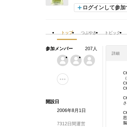
ログインして参加
トップ
つぶやき
トピック
参加メンバー
207人
詳細
C
（
C
C
C
開設日
さ
2006年8月1日
C
思
脳
7312日間運営