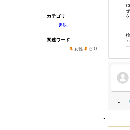
C
ぜ
カテゴリ
を
趣味
…
検
関連ワード
カ
エ
女性
香り