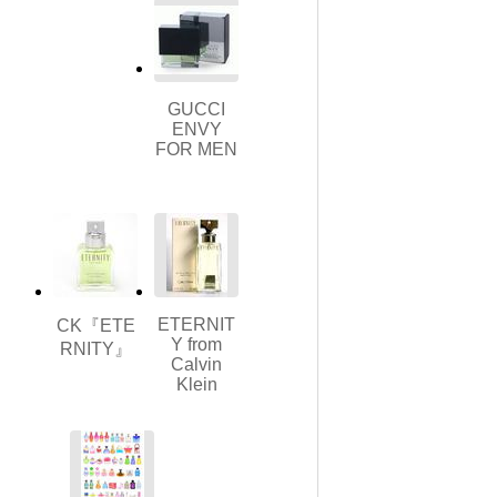
GUCCI
ENVY
FOR MEN
ETERNIT
CK『ETE
Y from
RNITY』
Calvin
Klein