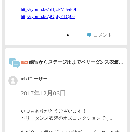
http://
youtu.b
e/bHjxP
VFedOE
http://
youtu.b
e/gOjdy
Z1Cj9c
コメント
練習からステージ用までベリーダンス衣装が超お買い得です！
mixiユーザー
2017年12月06日
いつもありがとうございます！
ベリーダンス衣装のオズコレクションです。