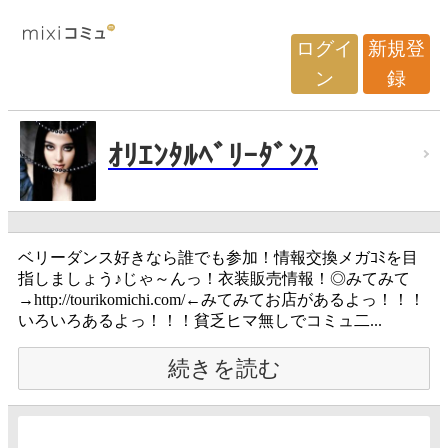
ログイ
新規登
ン
録
ｵﾘｴﾝﾀﾙﾍﾞﾘｰﾀﾞﾝｽ
ベリーダンス好きなら誰でも参加！情報交換メガｺﾐを目
指しましょう♪じゃ～んっ！衣装販売情報！◎みてみて
→http://tourikomichi.com/←みてみてお店があるよっ！！！
いろいろあるよっ！！！貧乏ヒマ無しでコミュ二...
続きを読む