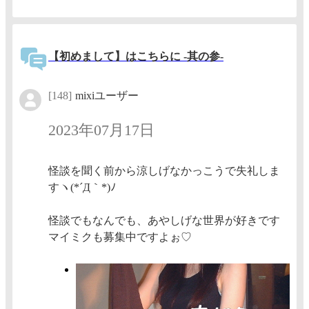
【初めまして】はこちらに -其の参-
[148]
mixiユーザー
2023年07月17日
怪談を聞く前から涼しげなかっこうで失礼しま
すヽ(*´Д｀*)ﾉ
怪談でもなんでも、あやしげな世界が好きです
マイミクも募集中ですよぉ♡