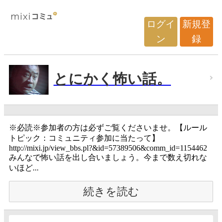
ログイ
新規登
ン
録
とにかく怖い話。
※必読※参加者の方は必ずご覧くださいませ。【ルール
トピック：コミュニティ参加に当たって】
http://mixi.jp/view_bbs.pl?&id=57389506&comm_id=1154462
みんなで怖い話を出し合いましょう。今まで数え切れな
いほど...
続きを読む