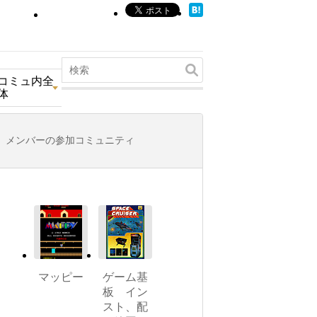
コミュ内全
体
メンバーの参加コミュニティ
マッピー
ゲーム基
板 イン
スト、配