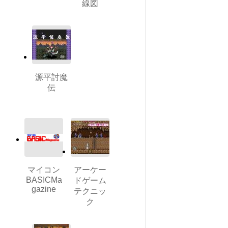
線図
源平討魔
伝
マイコン
アーケー
BASICMa
ドゲーム
gazine
テクニッ
ク