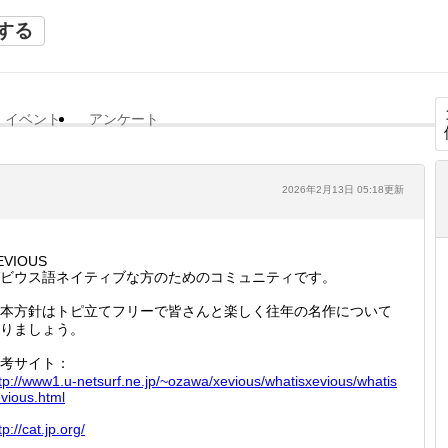
する
イベント
アンケート
2026年2月13日 05:18更新
EVIOUS
ビウス語ネイティブな方のためのコミュニティです。
本方針はトピ立てフリーで皆さんと楽しく往年の名作について
りましょう。
考サイト：
tp://
www1.u-
netsurf
.ne.jp/
~ozawa/
xevious
/whatis
xevious
/whatis
vious
.html
tp://
cat.jp.
org/