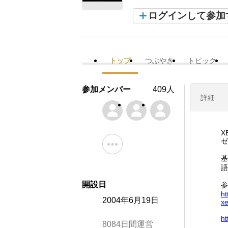
ログインして参加
トップ
つぶやき
トピック
参加メンバー
409人
詳細
X
ゼ
基
語
開設日
参
ht
2004年6月19日
xe
ht
8084日間運営