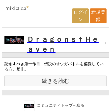
ログイ
新規登
ン
録
Ｄｒａｇｏｎｓ † Ｈｅ
ａｖｅｎ
記念すべき第一作目、伝説のオウガバトルを偏愛してい
る方、是非。
続きを読む
コミュニティトップへ戻る