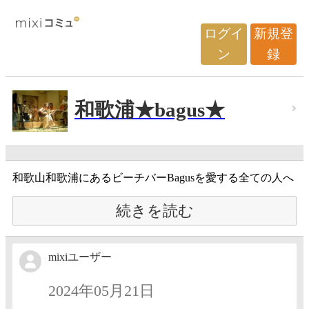
ログイ
新規登
ン
録
和歌浦★bagus★
和歌山和歌浦にあるビーチバーBagusを愛する全ての人へ
続きを読む
mixiユーザー
2024年05月21日