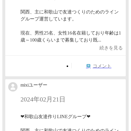
関西、主に和歌山で友達つくりのためのライン
グループ運営しています。
現在、男性25名、女性16名在籍しており年齢は1
歳～100歳くらいまで募集しており既...
続きを見る
コメント
mixiユーザー
2024年02月21日
❤和歌山友達作りLINEグループ❤
関西、主に和歌山で友達つくりのためのライン