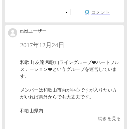
コメント
mixiユーザー
2017年12月24日
和歌山 友達 和歌山ライングループ❤️ハートフル
ステーション❤️というグループを運営していま
す。
メンバーは和歌山市内が中心ですが入りたい方
がいれば県外からでも大丈夫です。
和歌山県内...
続きを見る