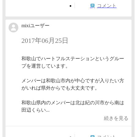
コメント
mixiユーザー
2017年06月25日
和歌山でハートフルステーションというグルー
プを運営しています。
メンバーは和歌山市内が中心ですが入りたい方
がいれば県外からでも大丈夫です。
和歌山県内のメンバーは北は紀の川市から南は
田辺くらい...
続きを見る