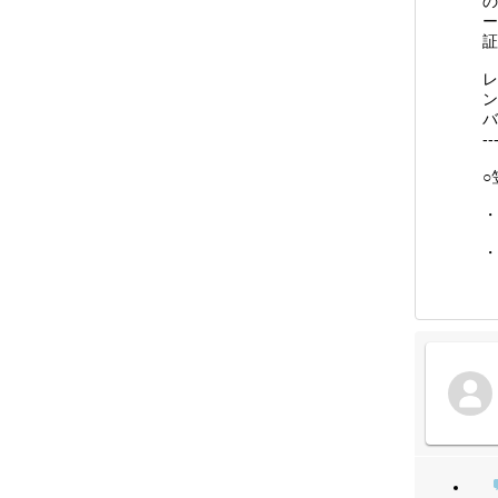
の
ー
証
レ
ン
バ
-
○
・
・