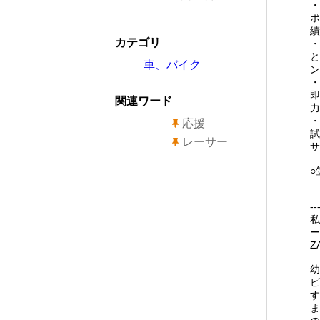
・
ポ
績
カテゴリ
・
と
車、バイク
ン
・
即
関連ワード
力
・
応援
試
レーサー
サ
○
-
私
ー
Z
幼
ビ
す
ま