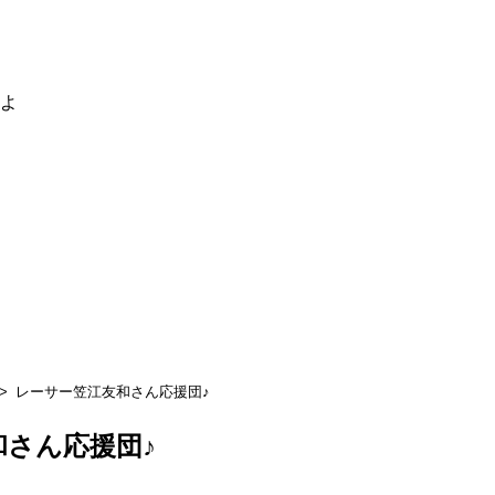
るよ
レーサー笠江友和さん応援団♪
和さん応援団♪