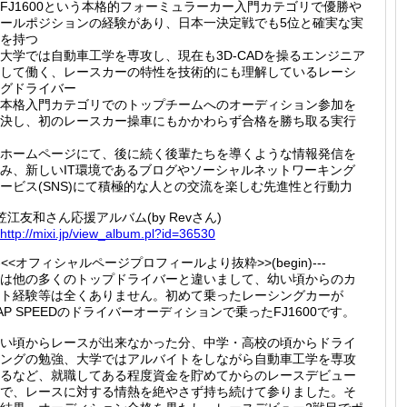
FJ1600という本格的フォーミュラーカー入門カテゴリで優勝や
ールポジションの経験があり、日本一決定戦でも5位と確実な実
を持つ
大学では自動車工学を専攻し、現在も3D-CADを操るエンジニア
して働く、レースカーの特性を技術的にも理解しているレーシ
グドライバー
本格入門カテゴリでのトップチームへのオーディション参加を
決し、初のレースカー操車にもかかわらず合格を勝ち取る実行
ホームページにて、後に続く後輩たちを導くような情報発信を
み、新しいIT環境であるブログやソーシャルネットワーキング
ービス(SNS)にて積極的な人との交流を楽しむ先進性と行動力
笠江友和さん応援アルバム(by Revさん)
http://
mixi.jp
/view_a
lbum.pl
?id=365
30
--<<オフィシャルページプロフィールより抜粋>>(begin)---
は他の多くのトップドライバーと違いまして、幼い頃からのカ
ト経験等は全くありません。初めて乗ったレーシングカーが
AP SPEEDのドライバーオーディションで乗ったFJ1600です。
い頃からレースが出来なかった分、中学・高校の頃からドライ
ングの勉強、大学ではアルバイトをしながら自動車工学を専攻
るなど、就職してある程度資金を貯めてからのレースデビュー
で、レースに対する情熱を絶やさず持ち続けて参りました。そ