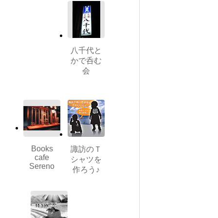
八千代と
かで呑む
会
Books
諏訪のＴ
cafe
シャツを
Sereno
作ろう♪