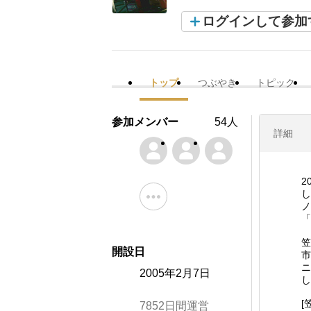
ログインして参加
トップ
つぶやき
トピック
参加メンバー
54人
詳細
2
し
ノ
「
笠
開設日
市
ニ
2005年2月7日
し
[
7852日間運営