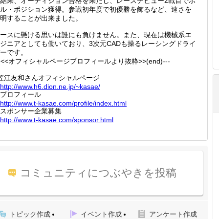
結果、オーディション合格を果たし、レースデビュー2戦目でポ
ル・ポジション獲得。参戦初年度で初優勝を飾るなど、速さを
明することが出来ました。
ースに懸ける思いは誰にも負けません。また、現在は機械系エ
ジニアとしても働いており、3次元CADも操るレーシングドライ
ーです。
--<<オフィシャルページプロフィールより抜粋>>(end)---
笠江友和さんオフィシャルページ
http://
www.h6.
dion.ne
.jp/~ka
sae/
プロフィール
http://
www.t-k
asae.co
m/profi
le/inde
x.html
スポンサー企業募集
http://
www.t-k
asae.co
m/spons
or.html
コミュニティにつぶやきを投稿
トピック作成
イベント作成
アンケート作成