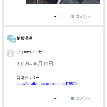
コメント
情報渇望
[21]
mixiユーザー
2022年06月15日
音楽ナタリー
https:/
/natali
e.mu/mu
sic/col
umn/479
870
コメント