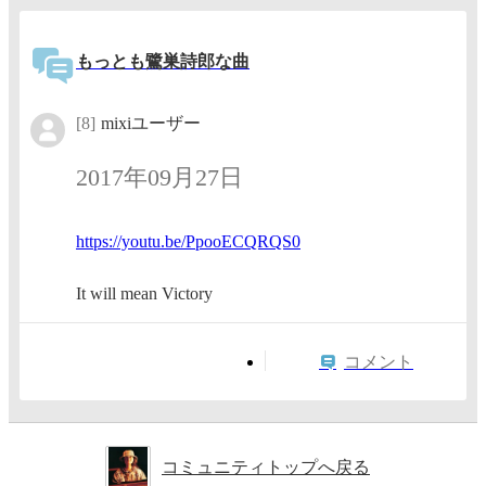
もっとも鷺巣詩郎な曲
[8]
mixiユーザー
2017年09月27日
https:/
/youtu.
be/Ppoo
ECQRQS0
It will mean Victory
コメント
コミュニティトップへ戻る