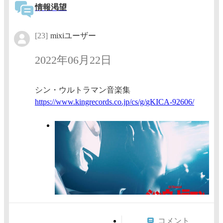
情報渇望
[23]
mixiユーザー
2022年06月22日
シン・ウルトラマン音楽集
https:/
/www.ki
ngrecor
ds.co.j
p/cs/g/
gKICA-9
2606/
コメント