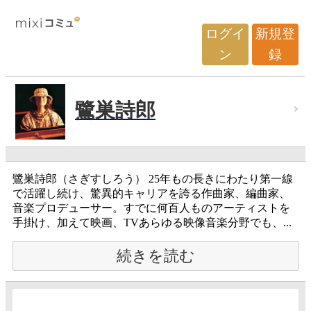
ログイ
新規登
ン
録
鷺巣詩郎
鷺巣詩郎（さぎすしろう） 25年もの長きにわたり第一線
で活躍し続け、驚異的キャリアを誇る作曲家、編曲家、
音楽プロデューサー。すでに何百人ものアーティストを
手掛け、加えて映画、TVあらゆる映像音楽分野でも、...
続きを読む