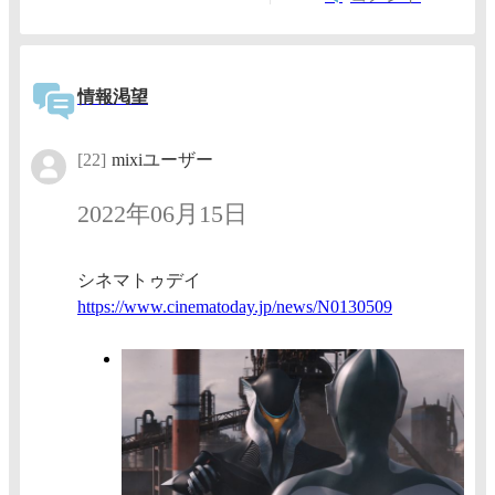
情報渇望
[22]
mixiユーザー
2022年06月15日
シネマトゥデイ
https:/
/www.ci
nematod
ay.jp/n
ews/N01
30509