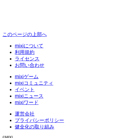
このページの上部へ
mixiについて
利用規約
ライセンス
お問い合わせ
mixiゲーム
mixiコミュニティ
イベント
mixiニュース
mixiワード
運営会社
プライバシーポリシー
健全化の取り組み
©MIXI