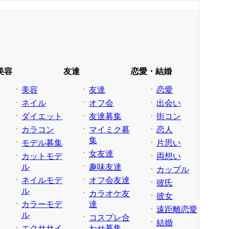
美容
友達
恋愛・結婚
美容
友達
恋愛
ネイル
オフ会
出会い
ダイエット
友達募集
街コン
カラコン
マイミク募
恋人
集
モデル募集
片思い
女友達
カットモデ
両想い
ル
趣味友達
カップル
ネイルモデ
オフ会友達
彼氏
ル
カラオケ友
彼女
カラーモデ
達
遠距離恋愛
ル
コスプレ合
結婚
エクササイ
わせ募集