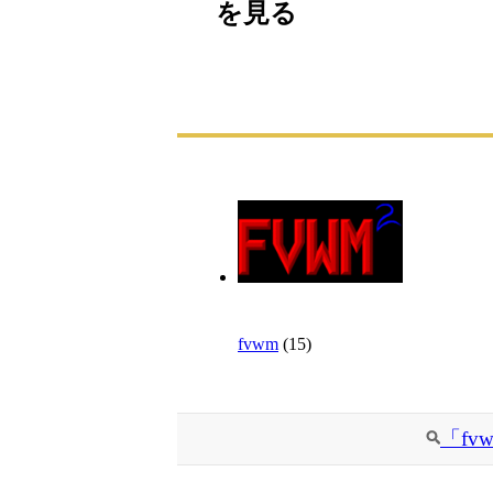
を見る
fvwm
(15)
「f