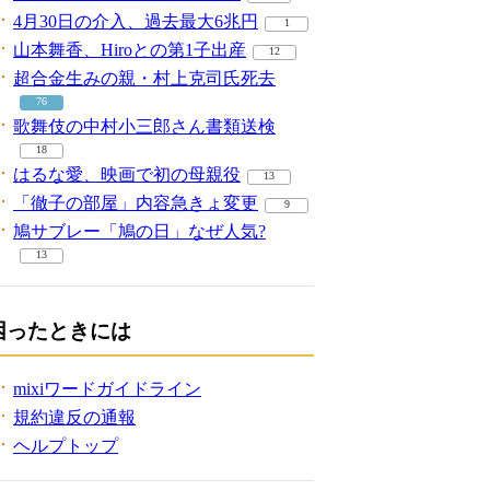
4月30日の介入、過去最大6兆円
1
山本舞香、Hiroとの第1子出産
12
超合金生みの親・村上克司氏死去
76
歌舞伎の中村小三郎さん書類送検
18
はるな愛、映画で初の母親役
13
「徹子の部屋」内容急きょ変更
9
鳩サブレー「鳩の日」なぜ人気?
13
困ったときには
mixiワードガイドライン
規約違反の通報
ヘルプトップ