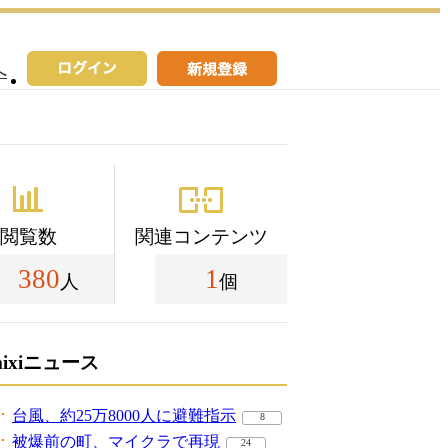
へ
閲覧数
関連コンテンツ
380
1
人
個
mixiニュース
台風、約25万8000人に避難指示
8
被爆前の町、マイクラで再現
24