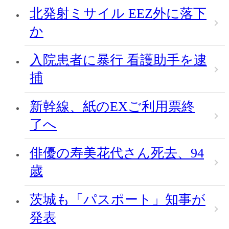
北発射ミサイル EEZ外に落下
か
入院患者に暴行 看護助手を逮
捕
新幹線、紙のEXご利用票終
了へ
俳優の寿美花代さん死去、94
歳
茨城も「パスポート」知事が
発表