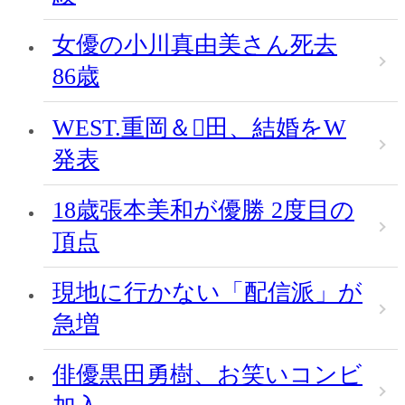
女優の小川真由美さん死去
86歳
WEST.重岡＆田、結婚をW
発表
18歳張本美和が優勝 2度目の
頂点
現地に行かない「配信派」が
急増
俳優黒田勇樹、お笑いコンビ