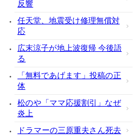
反響
任天堂、地震受け修理無償対
応
広末涼子が地上波復帰 今後語
る
「無料であげます」投稿の正
体
松のや「ママ応援割引」なぜ
炎上
ドラマーの三原重夫さん死去