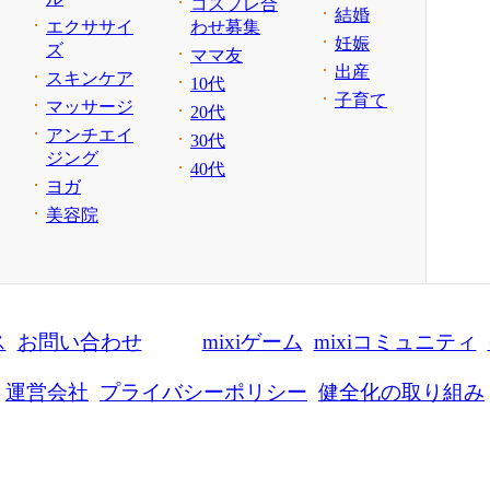
コスプレ合
結婚
エクササイ
わせ募集
妊娠
ズ
ママ友
出産
スキンケア
10代
子育て
マッサージ
20代
アンチエイ
30代
ジング
40代
ヨガ
美容院
ス
お問い合わせ
mixiゲーム
mixiコミュニティ
運営会社
プライバシーポリシー
健全化の取り組み