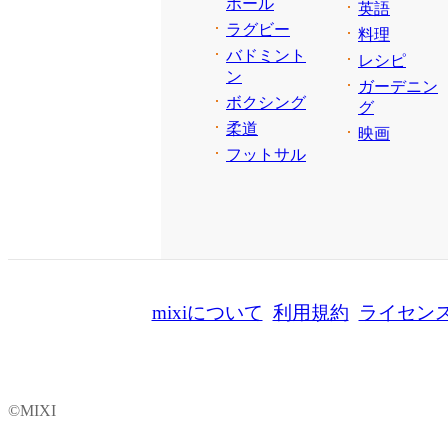
ボール
英語
ラグビー
料理
バドミント
レシピ
ン
ガーデニン
ボクシング
グ
柔道
映画
フットサル
mixiについて
利用規約
ライセン
©MIXI