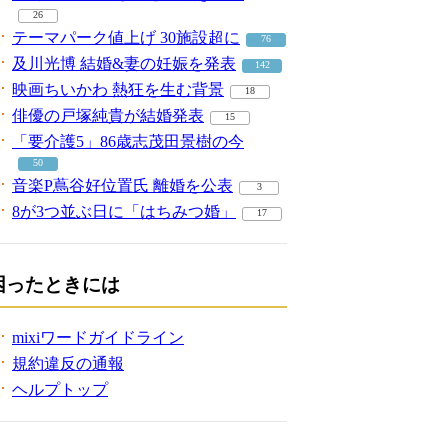
26
テーマパーク値上げ 30施設超に
76
及川光博 結婚&妻の妊娠を発表
142
映画ちいかわ 熱狂を生む背景
18
俳優の戸塚純貴が結婚発表
15
「要介護5」86歳志茂田景樹の今
50
音楽P蔦谷好位置氏 離婚を公表
3
8が3つ並ぶ日に「はちみつ婚」
17
困ったときには
mixiワードガイドライン
規約違反の通報
ヘルプトップ