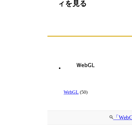
ィを見る
WebGL
(50)
「We