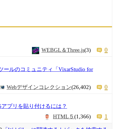
0
WEBGL＆Three.js
(3)
のコミュニティ「VixarStudio for
0
Webデザインコレクション
(26,402)
L5アプリを貼り付けるには？
1
HTML５
(1,366)