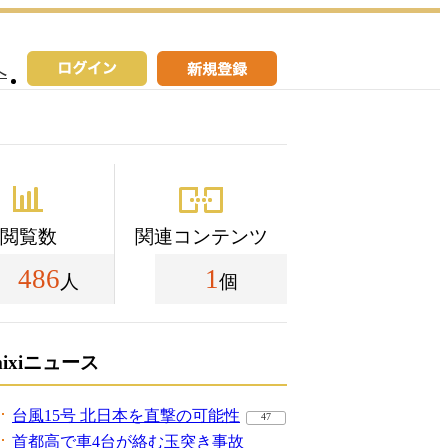
へ
閲覧数
関連コンテンツ
486
1
人
個
mixiニュース
台風15号 北日本を直撃の可能性
47
首都高で車4台が絡む玉突き事故