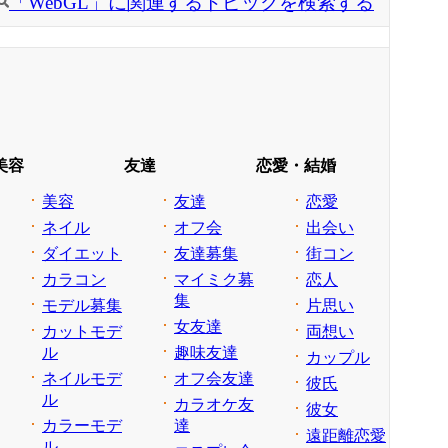
「WebGL」に関連するトピックを検索する
美容
友達
恋愛・結婚
美容
友達
恋愛
ネイル
オフ会
出会い
ダイエット
友達募集
街コン
カラコン
マイミク募
恋人
集
モデル募集
片思い
女友達
カットモデ
両想い
ル
趣味友達
カップル
ネイルモデ
オフ会友達
彼氏
ル
カラオケ友
彼女
カラーモデ
達
遠距離恋愛
ル