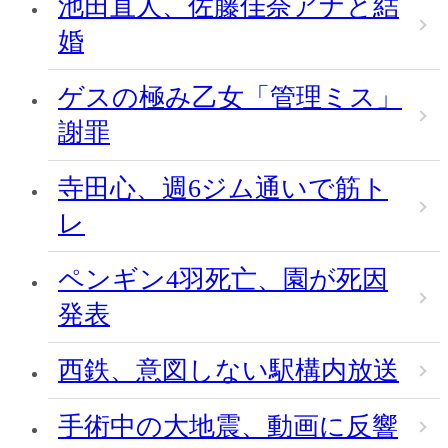
池田直人、佐藤佳奈アナと結
婚
ゲスの極み乙女「管理ミス」
謝罪
寺田心、週6ジム通いで筋ト
レ
ペンギン4羽死亡、園が死因
発表
西鉄、意図しない駅構内放送
手術中の大地震、動画に反響