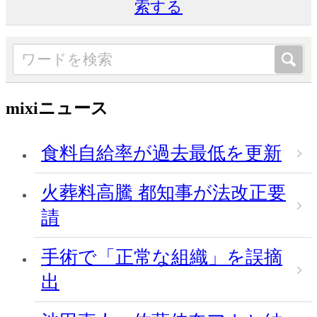
索する
mixiニュース
食料自給率が過去最低を更新
火葬料高騰 都知事が法改正要
請
手術で「正常な組織」を誤摘
出