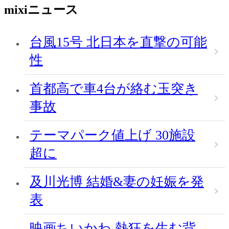
mixiニュース
台風15号 北日本を直撃の可能
性
首都高で車4台が絡む玉突き
事故
テーマパーク値上げ 30施設
超に
及川光博 結婚&妻の妊娠を発
表
映画ちいかわ 熱狂を生む背