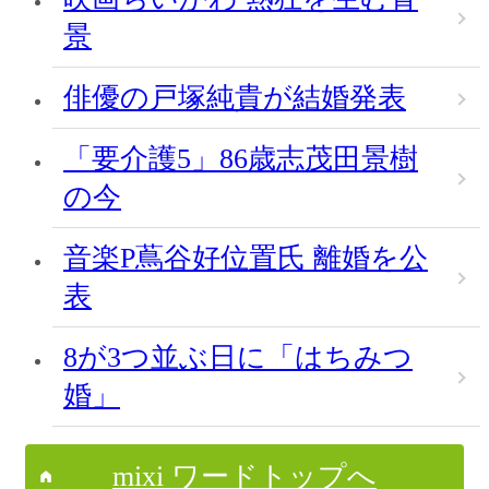
景
俳優の戸塚純貴が結婚発表
「要介護5」86歳志茂田景樹
の今
音楽P蔦谷好位置氏 離婚を公
表
8が3つ並ぶ日に「はちみつ
婚」
mixi ワードトップへ