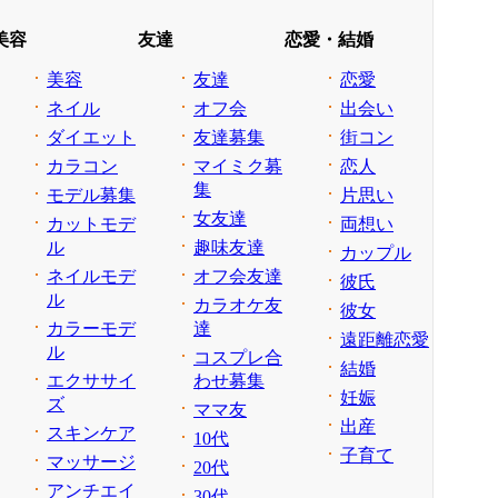
美容
友達
恋愛・結婚
美容
友達
恋愛
ネイル
オフ会
出会い
ダイエット
友達募集
街コン
カラコン
マイミク募
恋人
集
モデル募集
片思い
女友達
カットモデ
両想い
ル
趣味友達
カップル
ネイルモデ
オフ会友達
彼氏
ル
カラオケ友
彼女
カラーモデ
達
遠距離恋愛
ル
コスプレ合
結婚
エクササイ
わせ募集
妊娠
ズ
ママ友
出産
スキンケア
10代
子育て
マッサージ
20代
アンチエイ
30代