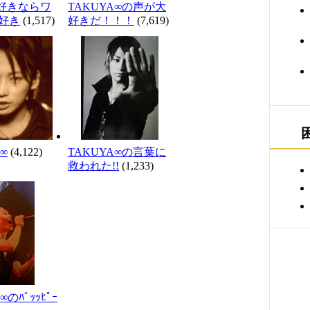
が好きならワ
TAKUYA∞の声が大
好き
(1,517)
好きだ！！！
(7,619)
∞
(4,122)
TAKUYA∞の言葉に
救われた!!
(1,233)
∞のﾊﾞｯｯﾋﾟｰ