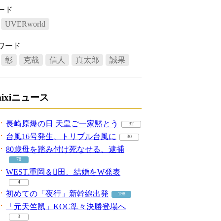
ード
UVERworld
ワード
彰
克哉
信人
真太郎
誠果
mixiニュース
長崎原爆の日 天皇ご一家黙とう
32
台風16号発生、トリプル台風に
30
80歳母を踏み付け死なせる、逮捕
78
WEST.重岡＆田、結婚をW発表
4
初めての「夜行」新幹線出発
198
「元天竺鼠」KOC準々決勝登場へ
3