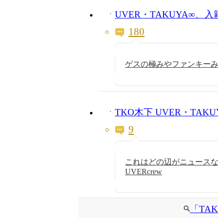
UVER・TAKUYA∞、
180
ゲスの極みやファンキー
TKO木下 UVER・TAK
9
これはどの辺がニュース
UVERcrew
「TA