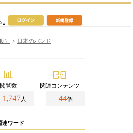
へ
動）
日本のバンド
閲覧数
関連コンテンツ
1,747
44
人
個
関連ワード