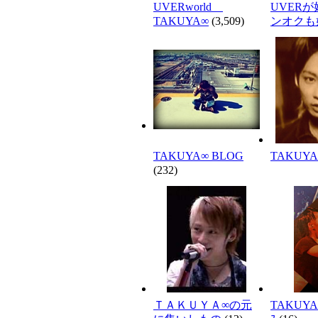
UVERworld
UVER
TAKUYA∞
(3,509)
ンオクも
TAKUYA∞ BLOG
TAKUYA
(232)
ＴＡＫＵＹＡ∞の元
TAKUYA