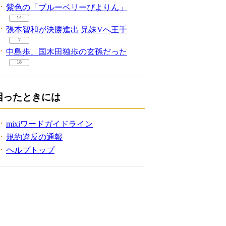
紫色の「ブルーベリーぴよりん」
14
張本智和が決勝進出 兄妹Vへ王手
7
中島歩、国木田独歩の玄孫だった
18
困ったときには
mixiワードガイドライン
規約違反の通報
ヘルプトップ