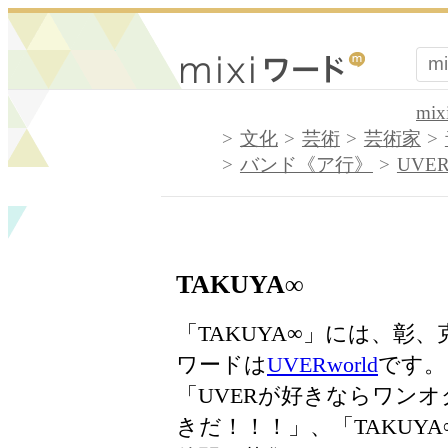
mi
文化
芸術
芸術家
バンド《ア行》
UVER
TAKUYA∞
「TAKUYA∞」には、彰
ワードは
UVERworld
です。「
「UVERが好きならワンオ
きだ！！！」、「TAKUY