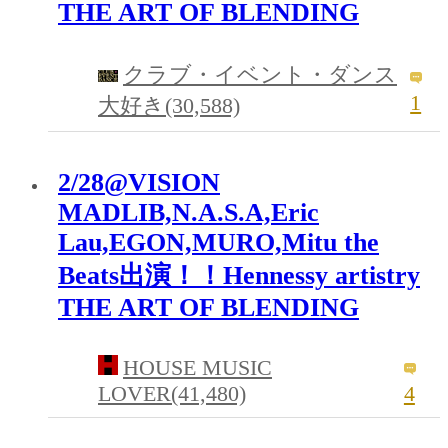
THE ART OF BLENDING
クラブ・イベント・ダンス
1
大好き(30,588)
2/28@VISION
MADLIB,N.A.S.A,Eric
Lau,EGON,MURO,Mitu the
Beats出演！！Hennessy artistry
THE ART OF BLENDING
HOUSE MUSIC
LOVER(41,480)
4