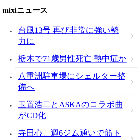
mixiニュース
台風13号 再び非常に強い勢
力に
栃木で71歳男性死亡 熱中症か
八重洲駐車場にシェルター整
備へ
玉置浩二とASKAのコラボ曲
がCD化
寺田心、週6ジム通いで筋ト