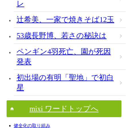
レ
辻希美、一家で焼きそば12玉
53歳長野博、若さの秘訣は
ペンギン4羽死亡、園が死因
発表
初出場の有明「聖地」で初白
星
mixi ワードトップへ
健全化の取り組み