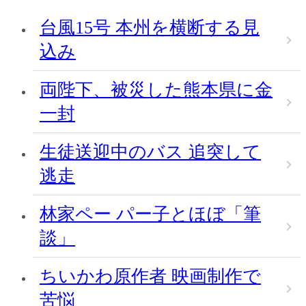
台風15号 本州を横断する見
込み
両陛下、被災した熊本県に金
一封
生徒送迎中のバス 追突して
逃走
林家ペー パー子とほぼ「筆
談」
ちいかわ原作者 映画制作で
苦悩