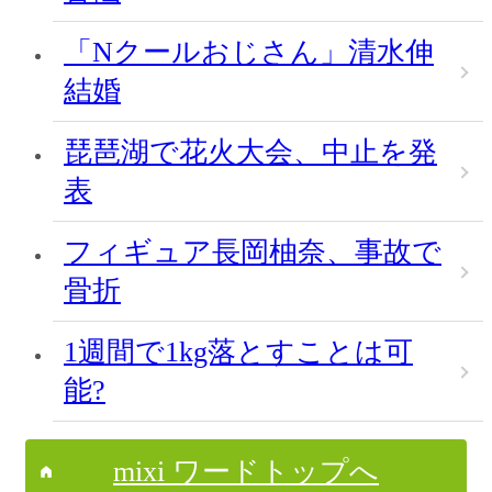
「Nクールおじさん」清水伸
結婚
琵琶湖で花火大会、中止を発
表
フィギュア長岡柚奈、事故で
骨折
1週間で1kg落とすことは可
能?
mixi ワードトップへ