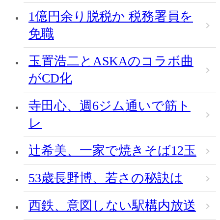
1億円余り脱税か 税務署員を
免職
玉置浩二とASKAのコラボ曲
がCD化
寺田心、週6ジム通いで筋ト
レ
辻希美、一家で焼きそば12玉
53歳長野博、若さの秘訣は
西鉄、意図しない駅構内放送