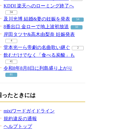
KDDI 楽天へのローミング終了へ
34
及川光博 結婚&妻の妊娠を発表
54
8番出口 金ローで地上波初放送
50
岸田タツヤ&高木由梨奈 妊娠発表
4
堂本光一ら帝劇の名曲歌い継ぐ
2
飲むだけでなく「食べる炭酸」も
41
令和8年8月8日に列島盛り上がり
81
困ったときには
mixiワードガイドライン
規約違反の通報
ヘルプトップ