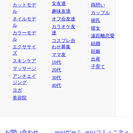
女友達
カットモデ
両想い
ル
趣味友達
カップル
ネイルモデ
オフ会友達
彼氏
ル
カラオケ友
彼女
カラーモデ
達
遠距離恋愛
ル
コスプレ合
結婚
エクササイ
わせ募集
妊娠
ズ
ママ友
出産
スキンケア
10代
子育て
マッサージ
20代
アンチエイ
30代
ジング
40代
ヨガ
美容院
ス
お問い合わせ
mixiゲーム
mixiコミュニティ