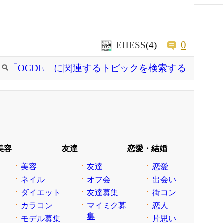
0
EHESS
(4)
「OCDE」に関連するトピックを検索する
美容
友達
恋愛・結婚
美容
友達
恋愛
ネイル
オフ会
出会い
ダイエット
友達募集
街コン
カラコン
マイミク募
恋人
集
モデル募集
片思い