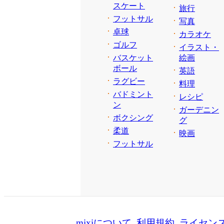
スケート
旅行
フットサル
写真
卓球
カラオケ
ゴルフ
イラスト・
バスケット
絵画
ボール
英語
ラグビー
料理
バドミント
レシピ
ン
ガーデニン
ボクシング
グ
柔道
映画
フットサル
mixiについて
利用規約
ライセン