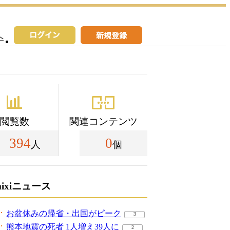
へ
閲覧数
関連コンテンツ
394
0
人
個
mixiニュース
お盆休みの帰省・出国がピーク
3
熊本地震の死者 1人増え39人に
2