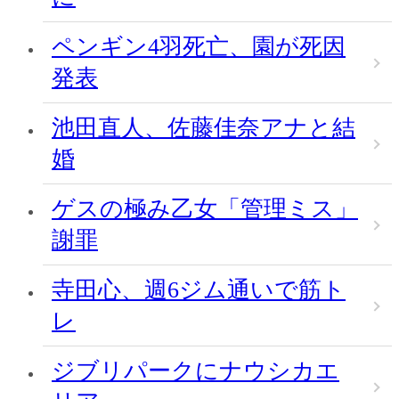
ペンギン4羽死亡、園が死因
発表
池田直人、佐藤佳奈アナと結
婚
ゲスの極み乙女「管理ミス」
謝罪
寺田心、週6ジム通いで筋ト
レ
ジブリパークにナウシカエ