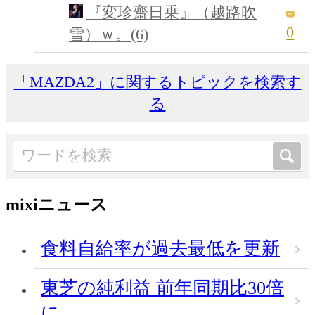
『変珍齋日乗』（越路吹
0
雪）ｗ。(6)
「MAZDA2」に関するトピックを検索す
る
mixiニュース
食料自給率が過去最低を更新
東芝の純利益 前年同期比30倍
に