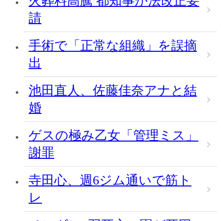
火葬料高騰 都知事が法改正要
請
手術で「正常な組織」を誤摘
出
池田直人、佐藤佳奈アナと結
婚
ゲスの極み乙女「管理ミス」
謝罪
寺田心、週6ジム通いで筋ト
レ