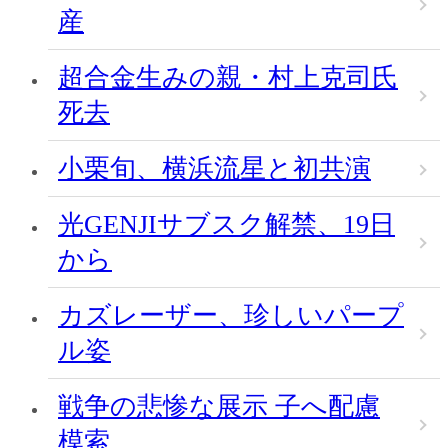
産
超合金生みの親・村上克司氏
死去
小栗旬、横浜流星と初共演
光GENJIサブスク解禁、19日
から
カズレーザー、珍しいパープ
ル姿
戦争の悲惨な展示 子へ配慮
模索