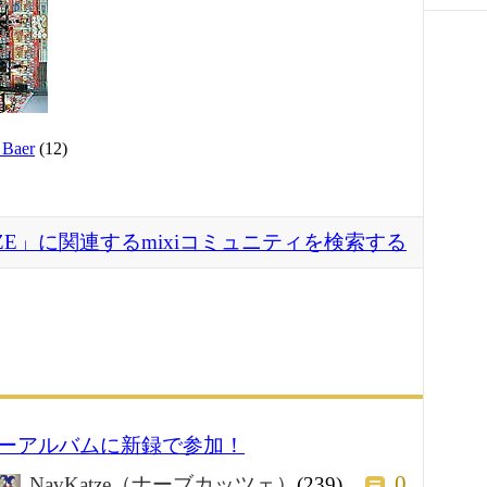
 Baer
(12)
TZE」に関連するmixiコミュニティを検索する
ーアルバムに新録で参加！
0
NavKatze（ナーブカッツェ）
(239)