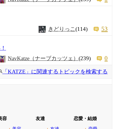
53
きどりっこ
(114)
年！
0
NavKatze（ナーブカッツェ）
(239)
「KATZE」に関連するトピックを検索する
美容
友達
恋愛・結婚
美容
友達
恋愛