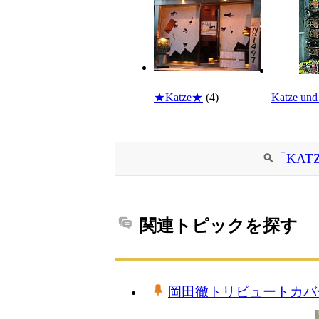
★Katze★
(4)
Katze und
「KA
関連トピックを探す
岡田徹トリビュートカバ