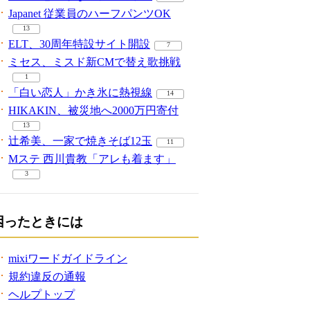
Japanet 従業員のハーフパンツOK
13
ELT、30周年特設サイト開設
7
ミセス、ミスド新CMで替え歌挑戦
1
「白い恋人」かき氷に熱視線
14
HIKAKIN、被災地へ2000万円寄付
13
辻希美、一家で焼きそば12玉
11
Mステ 西川貴教「アレも着ます」
3
困ったときには
mixiワードガイドライン
規約違反の通報
ヘルプトップ