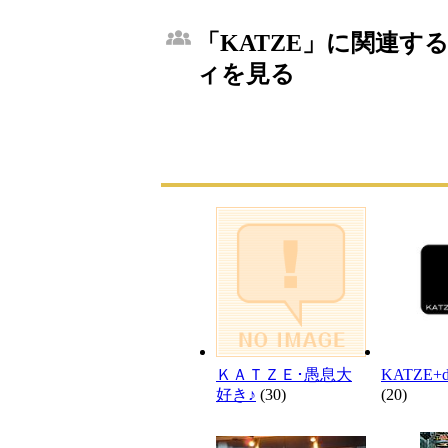
「KATZE」に関連する
ィを見る
ＫＡＴＺＥ･愚息大
KATZE+d
好き♪
(30)
(20)