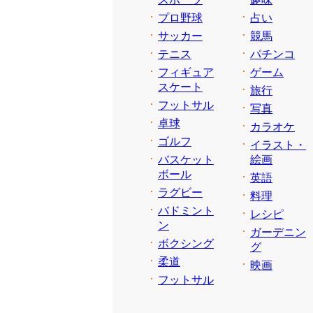
プロ野球
占い
サッカー
競馬
テニス
パチンコ
フィギュア
ゲーム
スケート
旅行
フットサル
写真
卓球
カラオケ
ゴルフ
イラスト・
バスケット
絵画
ボール
英語
ラグビー
料理
バドミント
レシピ
ン
ガーデニン
ボクシング
グ
柔道
映画
フットサル