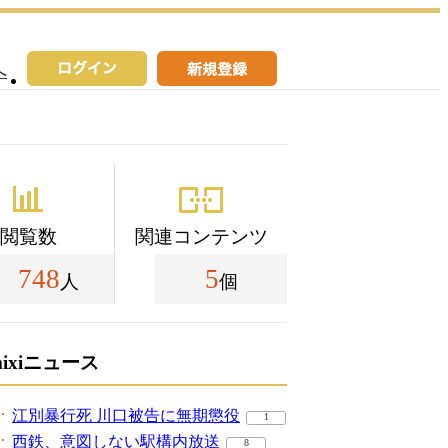
へ
閲覧数
関連コンテンツ
748
5
人
個
mixiニュース
江別暴行死 川口被告に無期懲役
1
西鉄、意図しない駅構内放送
8