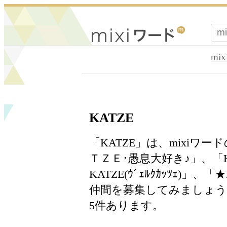
mi
KATZE
「KATZE」は、mixi
ＴＺＥ･愚息大好き♪」、「KAT
KATZE(ｳﾞｪﾙｸｶｯﾂｪ)
仲間を募集してみましょ
5件あります。