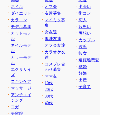
ネイル
オフ会
出会い
ダイエット
友達募集
街コン
カラコン
マイミク募
恋人
集
モデル募集
片思い
女友達
カットモデ
両想い
ル
趣味友達
カップル
ネイルモデ
オフ会友達
彼氏
ル
カラオケ友
彼女
カラーモデ
達
遠距離恋愛
ル
コスプレ合
結婚
エクササイ
わせ募集
妊娠
ズ
ママ友
出産
スキンケア
10代
子育て
マッサージ
20代
アンチエイ
30代
ジング
40代
ヨガ
美容院