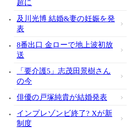
超に
及川光博 結婚&妻の妊娠を発
表
8番出口 金ローで地上波初放
送
「要介護5」志茂田景樹さん
の今
俳優の戸塚純貴が結婚発表
インプレゾンビ終了? Xが新
制度