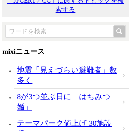
「JPCERT／CC」に関するトピックを検
索する
mixiニュース
地震「見えづらい避難者」数
多く
8が3つ並ぶ日に「はちみつ
婚」
テーマパーク値上げ 30施設