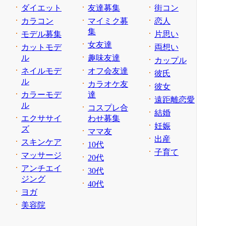
ダイエット
友達募集
街コン
カラコン
マイミク募
恋人
集
モデル募集
片思い
女友達
カットモデ
両想い
ル
趣味友達
カップル
ネイルモデ
オフ会友達
彼氏
ル
カラオケ友
彼女
カラーモデ
達
遠距離恋愛
ル
コスプレ合
結婚
エクササイ
わせ募集
妊娠
ズ
ママ友
出産
スキンケア
10代
子育て
マッサージ
20代
アンチエイ
30代
ジング
40代
ヨガ
美容院