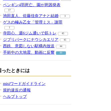
ペンギン4羽死亡、園が死因発表
17
池田直人、佐藤佳奈アナと結婚
3
ゲスの極み乙女「管理ミス」謝罪
1
寺田心、週6ジム通いで筋トレ
45
ジブリパークにナウシカエリア
45
西鉄、意図しない駅構内放送
44
手術中の大地震、動画に反響
89
困ったときには
mixiワードガイドライン
規約違反の通報
ヘルプトップ