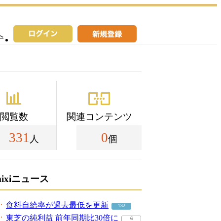
へ
閲覧数
関連コンテンツ
331
0
人
個
mixiニュース
食料自給率が過去最低を更新
132
東芝の純利益 前年同期比30倍に
6