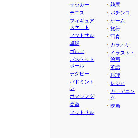
サッカー
競馬
テニス
パチンコ
フィギュア
ゲーム
スケート
旅行
フットサル
写真
卓球
カラオケ
ゴルフ
イラスト・
バスケット
絵画
ボール
英語
ラグビー
料理
バドミント
レシピ
ン
ガーデニン
ボクシング
グ
柔道
映画
フットサル