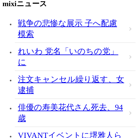
mixiニュース
戦争の悲惨な展示 子へ配慮
模索
れいわ 党名「いのちの党」
に
注文キャンセル繰り返す、女
逮捕
俳優の寿美花代さん死去、94
歳
VIVANTイベントに堺雅人ら