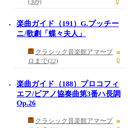
0
(309)
楽曲ガイド（191）G.プッチー
ニ/歌劇「蝶々夫人」
クラシック音楽館アマ〜プ
0
ロまで(22)
楽曲ガイド（188）プロコフィ
エフ/ピアノ協奏曲第3番ハ長調
Op.26
クラシック音楽館アマ〜プ