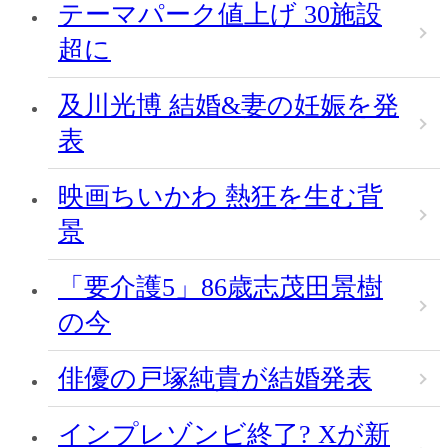
テーマパーク値上げ 30施設
超に
及川光博 結婚&妻の妊娠を発
表
映画ちいかわ 熱狂を生む背
景
「要介護5」86歳志茂田景樹
の今
俳優の戸塚純貴が結婚発表
インプレゾンビ終了? Xが新