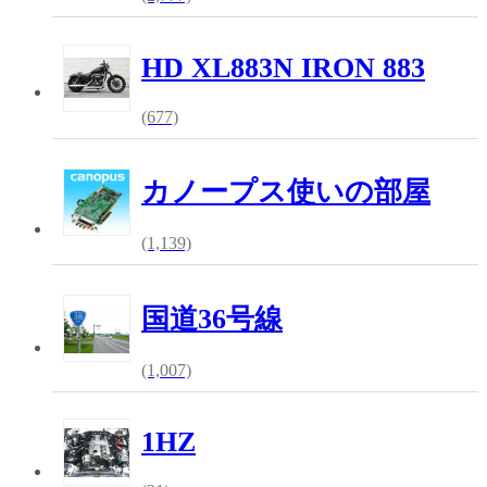
HD XL883N IRON 883
(677)
カノープス使いの部屋
(1,139)
国道36号線
(1,007)
1HZ