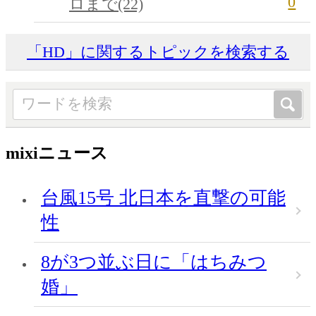
0
ロまで(22)
「HD」に関するトピックを検索する
mixiニュース
台風15号 北日本を直撃の可能
性
8が3つ並ぶ日に「はちみつ
婚」