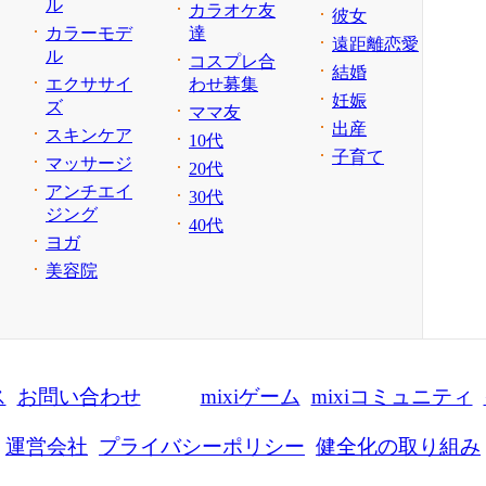
ル
カラオケ友
彼女
カラーモデ
達
遠距離恋愛
ル
コスプレ合
結婚
エクササイ
わせ募集
妊娠
ズ
ママ友
出産
スキンケア
10代
子育て
マッサージ
20代
アンチエイ
30代
ジング
40代
ヨガ
美容院
ス
お問い合わせ
mixiゲーム
mixiコミュニティ
運営会社
プライバシーポリシー
健全化の取り組み