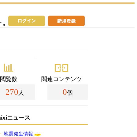
へ
閲覧数
関連コンテンツ
270
0
人
個
mixiニュース
地震発生情報