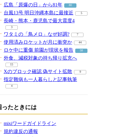
広島「原爆の日」から81年
80
台風13号 明日沖縄本島に最接近
5
長崎・熊本・鹿児島で最大震度4
3
ワタミの「鳥メロ」なぜ好調?
7
使用済みロケットが月に衝突か
44
ロケ中に重傷 前園が現状を報告
58
外食、減税対象の持ち帰り拡充へ
15
Xのブロック確認 偽サイト拡散
9
指定難病も一人暮らしと記事執筆
4
困ったときには
mixiワードガイドライン
規約違反の通報