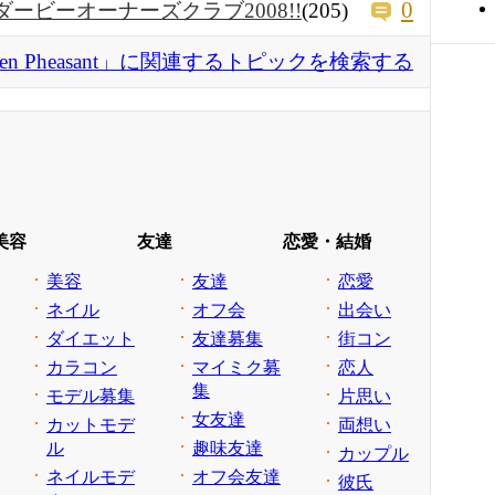
0
ダービーオーナーズクラブ2008!!
(205)
den Pheasant」に関連するトピックを検索する
美容
友達
恋愛・結婚
美容
友達
恋愛
ネイル
オフ会
出会い
ダイエット
友達募集
街コン
カラコン
マイミク募
恋人
集
モデル募集
片思い
女友達
カットモデ
両想い
ル
趣味友達
カップル
ネイルモデ
オフ会友達
彼氏