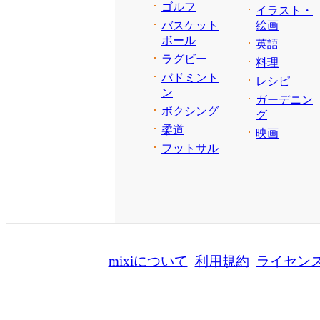
ゴルフ
イラスト・
バスケット
絵画
ボール
英語
ラグビー
料理
バドミント
レシピ
ン
ガーデニン
ボクシング
グ
柔道
映画
フットサル
mixiについて
利用規約
ライセン