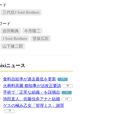
ード
三代目J Soul Brothers
ワード
岩田剛典
今市隆二
J Soul Brothers
登坂広臣
山下健二郎
mixiニュース
食料自給率が過去最低を更新
176
火葬料高騰 都知事が法改正要請
40
手術で「正常な組織」を誤摘出
70
池田直人、佐藤佳奈アナと結婚
14
ゲスの極み乙女「管理ミス」謝罪
19