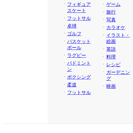
フィギュア
ゲーム
スケート
旅行
フットサル
写真
卓球
カラオケ
ゴルフ
イラスト・
バスケット
絵画
ボール
英語
ラグビー
料理
バドミント
レシピ
ン
ガーデニン
ボクシング
グ
柔道
映画
フットサル