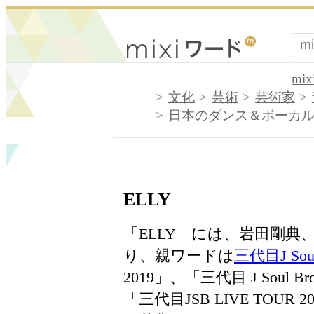
mi
文化
芸術
芸術家
日本のダンス＆ボーカ
ELLY
「ELLY」には、岩田剛
り、親ワードは
三代目J Soul 
2019」、「三代目 J Soul 
「三代目JSB LIVE TO