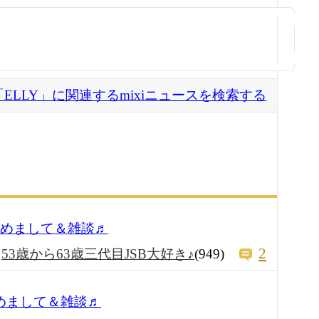
「ELLY」に関連するmixiニュースを検索する
＆初めまして＆雑談♬
2
53歳から63歳三代目JSB大好き♪
(949)
初めまして＆雑談♬