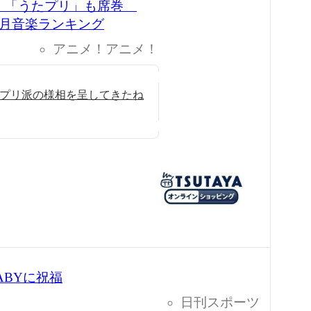
」、「うたプリ」も席巻
ア5月音楽ランキング
アニメ！アニメ！
たプリ派の様相を呈してきたね
ABYに祝福
日刊スポーツ