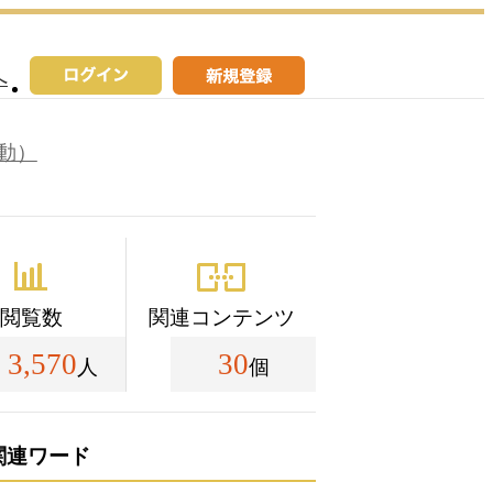
へ
動）
閲覧数
関連コンテンツ
3,570
30
人
個
関連ワード