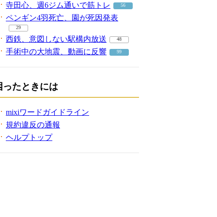
寺田心、週6ジム通いで筋トレ
56
ペンギン4羽死亡、園が死因発表
29
西鉄、意図しない駅構内放送
48
手術中の大地震、動画に反響
99
困ったときには
mixiワードガイドライン
規約違反の通報
ヘルプトップ