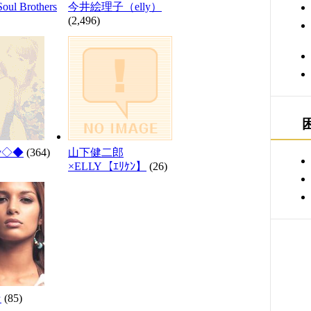
ul Brothers
今井絵理子（elly）
(2,496)
ly◇◆
(364)
山下健二郎
×ELLY【ｴﾘｹﾝ】
(26)
★
(85)