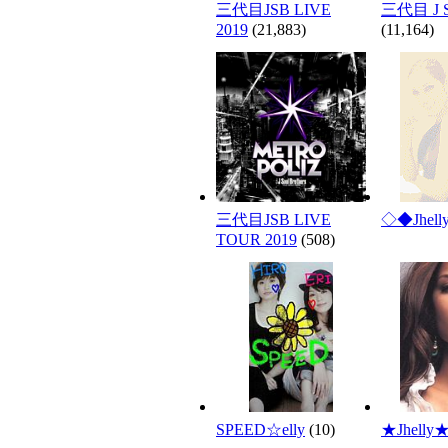
三代目JSB LIVE
三代目 J So
2019
(21,883)
(11,164)
三代目JSB LIVE
◇◆Jhel
TOUR 2019
(508)
SPEED☆elly
(10)
★Jhelly