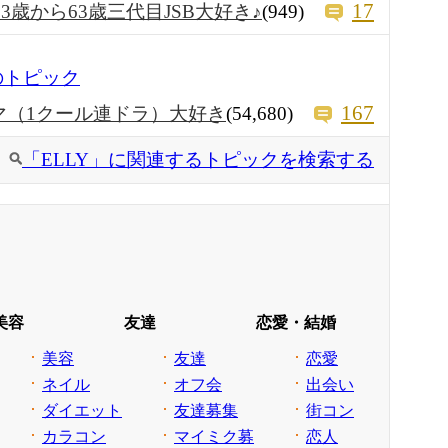
17
53歳から63歳三代目JSB大好き♪
(949)
のトピック
167
マ（1クール連ドラ）大好き
(54,680)
「ELLY」に関連するトピックを検索する
美容
友達
恋愛・結婚
美容
友達
恋愛
ネイル
オフ会
出会い
ダイエット
友達募集
街コン
カラコン
マイミク募
恋人