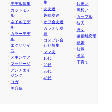
集
モデル募集
片思い
女友達
カットモデ
両想い
ル
趣味友達
カップル
ネイルモデ
オフ会友達
彼氏
ル
カラオケ友
彼女
カラーモデ
達
遠距離恋愛
ル
コスプレ合
結婚
エクササイ
わせ募集
妊娠
ズ
ママ友
出産
スキンケア
10代
子育て
マッサージ
20代
アンチエイ
30代
ジング
40代
ヨガ
美容院