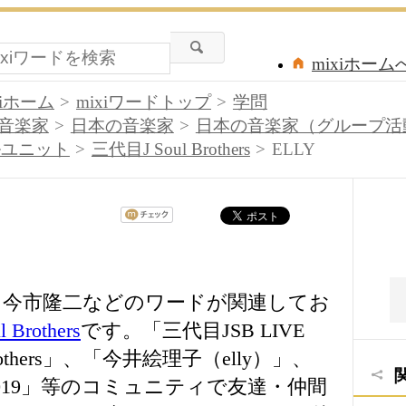
mixiホーム
xiホーム
mixiワードトップ
学問
音楽家
日本の音楽家
日本の音楽家（グループ活
ルユニット
三代目J Soul Brothers
ELLY
典、今市隆二などのワードが関連してお
Brothers
です。「三代目JSB LIVE
Brothers」、「今井絵理子（elly）」、
UR 2019」等のコミュニティで友達・仲間