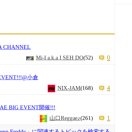
A CHANNEL
0
Mi-I a.k.a I SEH DO
(52)
 EVENT!!!@小倉
4
NIX-JAM
(168)
E BIG EVENT開催!!!
1
山口Reggae♪
(261)
amp Freddy」に関連するトピックを検索する