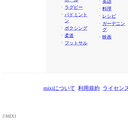
英語
ラグビー
料理
バドミント
レシピ
ン
ガーデニン
ボクシング
グ
柔道
映画
フットサル
mixiについて
利用規約
ライセン
©MIXI