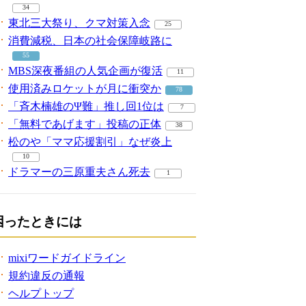
34
東北三大祭り、クマ対策入念
25
消費減税、日本の社会保障岐路に
55
MBS深夜番組の人気企画が復活
11
使用済みロケットが月に衝突か
78
「斉木楠雄のΨ難」推し回1位は
7
「無料であげます」投稿の正体
38
松のや「ママ応援割引」なぜ炎上
10
ドラマーの三原重夫さん死去
1
困ったときには
mixiワードガイドライン
規約違反の通報
ヘルプトップ