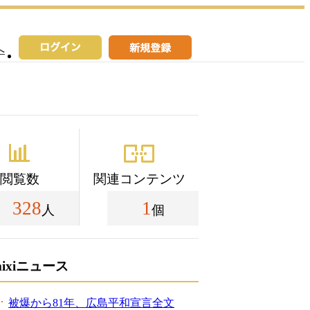
へ
閲覧数
関連コンテンツ
328
1
人
個
mixiニュース
被爆から81年、広島平和宣言全文