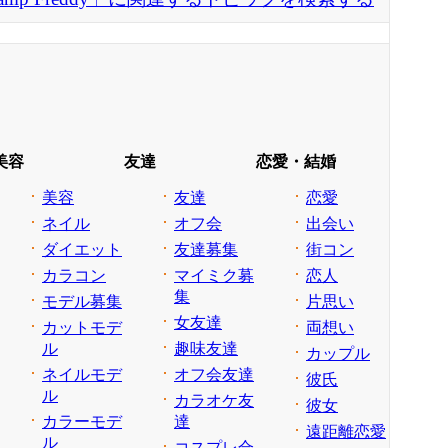
美容
友達
恋愛・結婚
美容
友達
恋愛
ネイル
オフ会
出会い
ダイエット
友達募集
街コン
カラコン
マイミク募
恋人
集
モデル募集
片思い
女友達
カットモデ
両想い
ル
趣味友達
カップル
ネイルモデ
オフ会友達
彼氏
ル
カラオケ友
彼女
カラーモデ
達
遠距離恋愛
ル
コスプレ合