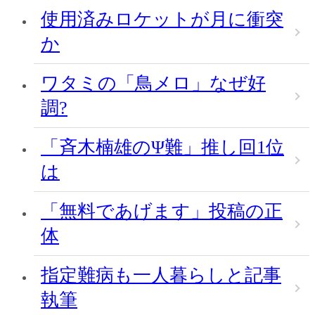
使用済みロケットが月に衝突
か
ワタミの「鳥メロ」なぜ好
調?
「斉木楠雄のΨ難」推し回1位
は
「無料であげます」投稿の正
体
指定難病も一人暮らしと記事
執筆