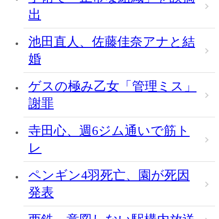
出
池田直人、佐藤佳奈アナと結
婚
ゲスの極み乙女「管理ミス」
謝罪
寺田心、週6ジム通いで筋ト
レ
ペンギン4羽死亡、園が死因
発表