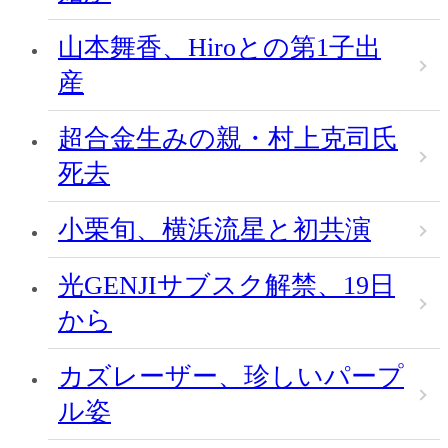
山本舞香、Hiroとの第1子出
産
超合金生みの親・村上克司氏
死去
小栗旬、横浜流星と初共演
光GENJIサブスク解禁、19日
から
カズレーザー、珍しいパープ
ル姿