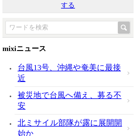
する
mixiニュース
台風13号、沖縄や奄美に最接
近
被災地で台風へ備え、募る不
安
北ミサイル部隊が露に展開開
始か