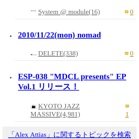
System @ module(16)
0
2010/11/22(mon) nomad
DELETE(338)
0
ESP-038 "MDCL presents" EP
Vol.1 リリース！
KYOTO JAZZ
MASSIVE(4,981)
1
「Alex Attias」に関するトピックを検索