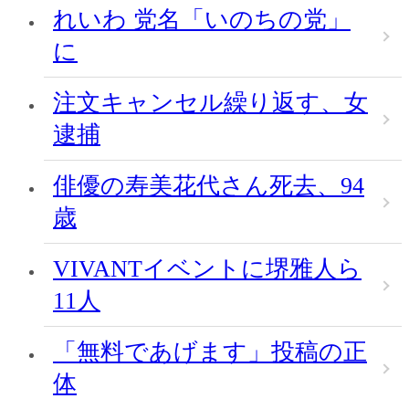
れいわ 党名「いのちの党」
に
注文キャンセル繰り返す、女
逮捕
俳優の寿美花代さん死去、94
歳
VIVANTイベントに堺雅人ら
11人
「無料であげます」投稿の正
体