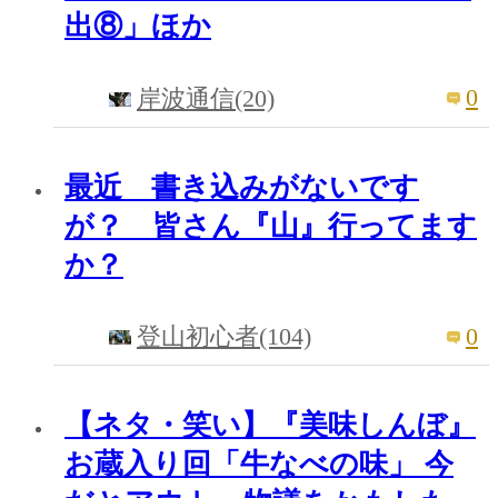
出⑧」ほか
0
岸波通信(20)
最近 書き込みがないです
が？ 皆さん『山』行ってます
か？
0
登山初心者(104)
【ネタ・笑い】『美味しんぼ』
お蔵入り回「牛なべの味」 今