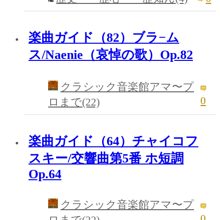
楽曲ガイド（82）ブラ−ム
ス/Naenie（哀悼の歌）Op.82
クラシック音楽館アマ〜プ
0
ロまで(22)
楽曲ガイド（64）チャイコフ
スキー/交響曲第5番 ホ短調
Op.64
クラシック音楽館アマ〜プ
0
ロまで(22)