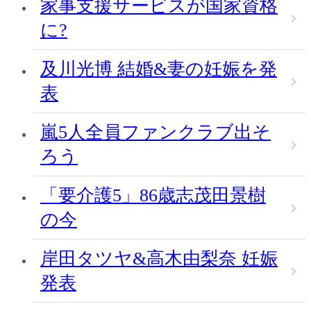
家事支援サービスが国家資格
に?
及川光博 結婚&妻の妊娠を発
表
嵐5人全員ファンクラブ出そ
ろう
「要介護5」86歳志茂田景樹
の今
岸田タツヤ&高木由梨奈 妊娠
発表