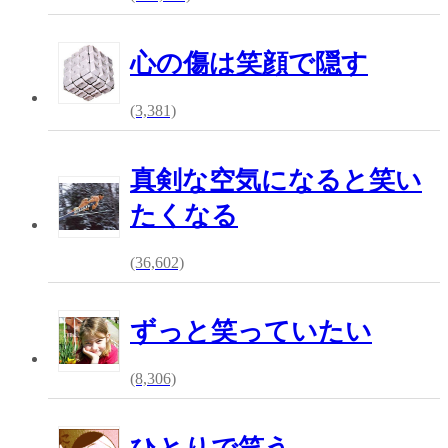
心の傷は笑顔で隠す
(3,381)
真剣な空気になると笑い
たくなる
(36,602)
ずっと笑っていたい
(8,306)