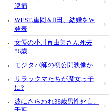
逮捕
WEST.重岡＆田、結婚をW
発表
女優の小川真由美さん死去
86歳
モジタバ師の初公開映像か
リラックマたちが魔女っ子
に?
波にさらわれ38歳男性死亡、
千葉