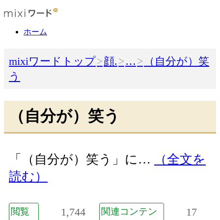
ホーム
mixiワードトップ
顔.
…
（自分が）笑
う
（自分が）笑う
「（自分が）笑う」に…
（全文を
読む）
1,744
17
閲覧
関連コンテン