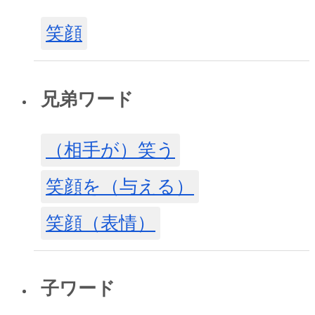
笑顔
兄弟ワード
（相手が）笑う
笑顔を（与える）
笑顔（表情）
子ワード