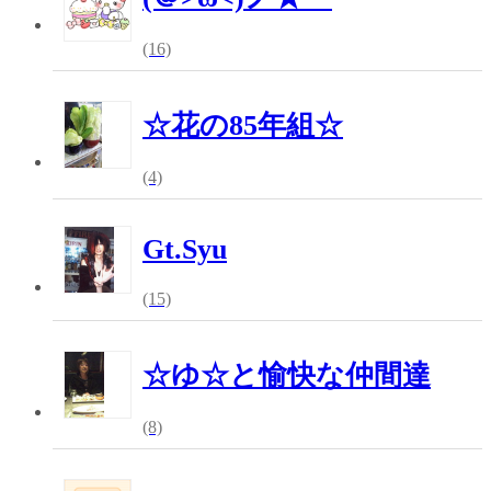
(16)
☆花の85年組☆
(4)
Gt.Syu
(15)
☆ゆ☆と愉快な仲間達
(8)