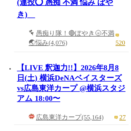
(連投⭕️ 愚痴 不満 悩み ぼや
き)
愚痴り隊！🔴ぼやき🌝不満
520
🌏悩み(4,076)
【LIVE 釈迦力!!】2026年8月8
日(土) 横浜DeNAベイスターズ
vs広島東洋カープ @横浜スタジ
アム 18:00〜
27
広島東洋カープ(55,164)