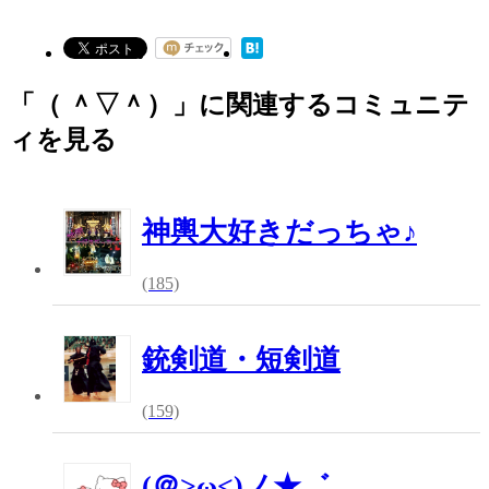
「（ ＾▽＾）」に関連するコミュニテ
ィを見る
神輿大好きだっちゃ♪
(185)
銃剣道・短剣道
(159)
(＠>ω<)ノ★゛