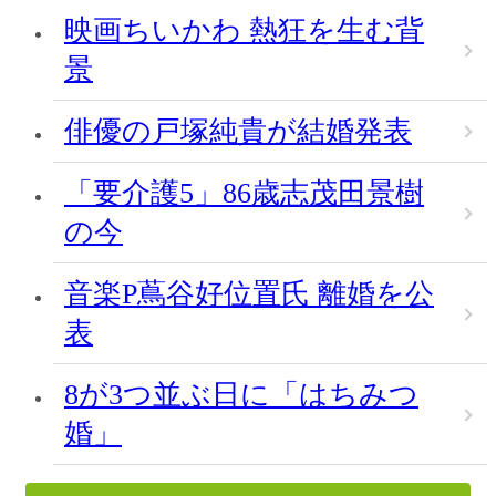
映画ちいかわ 熱狂を生む背
景
俳優の戸塚純貴が結婚発表
「要介護5」86歳志茂田景樹
の今
音楽P蔦谷好位置氏 離婚を公
表
8が3つ並ぶ日に「はちみつ
婚」