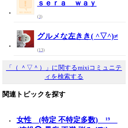
ｓｅｒａ ｗａｙ
(3)
グルメな左きき( ^▽^)≠
(13)
「（ ＾▽＾）」に関するmixiコミュニテ
ィを検索する
関連トピックを探す
女性 (特定 不特定多数) ¹⁹