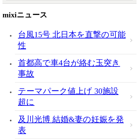
mixiニュース
台風15号 北日本を直撃の可能
性
首都高で車4台が絡む玉突き
事故
テーマパーク値上げ 30施設
超に
及川光博 結婚&妻の妊娠を発
表