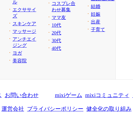
ル
コスプレ合
結婚
エクササイ
わせ募集
妊娠
ズ
ママ友
出産
スキンケア
10代
子育て
マッサージ
20代
アンチエイ
30代
ジング
40代
ヨガ
美容院
ス
お問い合わせ
mixiゲーム
mixiコミュニティ
運営会社
プライバシーポリシー
健全化の取り組み