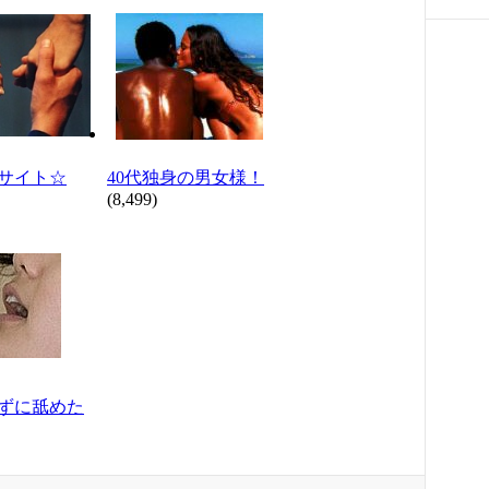
サイト☆
40代独身の男女様！
(8,499)
ずに舐めた