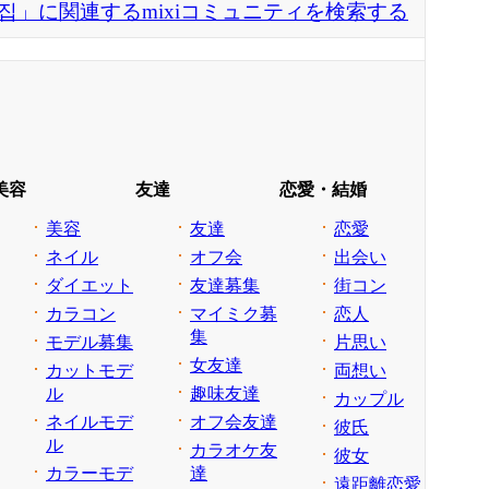
집」に関連するmixiコミュニティを検索する
美容
友達
恋愛・結婚
美容
友達
恋愛
ネイル
オフ会
出会い
ダイエット
友達募集
街コン
カラコン
マイミク募
恋人
集
モデル募集
片思い
女友達
カットモデ
両想い
ル
趣味友達
カップル
ネイルモデ
オフ会友達
彼氏
ル
カラオケ友
彼女
カラーモデ
達
遠距離恋愛