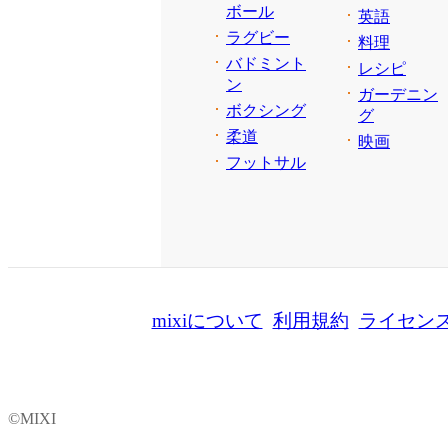
ボール
英語
ラグビー
料理
バドミント
レシピ
ン
ガーデニン
ボクシング
グ
柔道
映画
フットサル
mixiについて
利用規約
ライセン
©MIXI