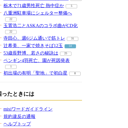
栃木で71歳男性死亡 熱中症か
5
八重洲駐車場にシェルター整備へ
22
玉置浩二とASKAのコラボ曲がCD化
22
寺田心、週6ジム通いで筋トレ
31
辻希美、一家で焼きそば12玉
54
53歳長野博、若さの秘訣は
25
ペンギン4羽死亡、園が死因発表
1
初出場の有明「聖地」で初白星
8
困ったときには
mixiワードガイドライン
規約違反の通報
ヘルプトップ