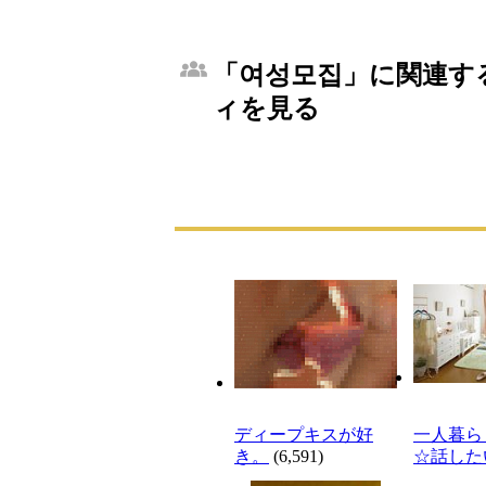
「여성모집」に関連する
ィを見る
ディープキスが好
一人暮ら
き。
(6,591)
☆話した