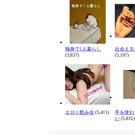
独身で1人暮らし
出会える
(3,837)
(5,197)
エロ☆飲み会
(5,411)
手を使わ
い
(5,831)