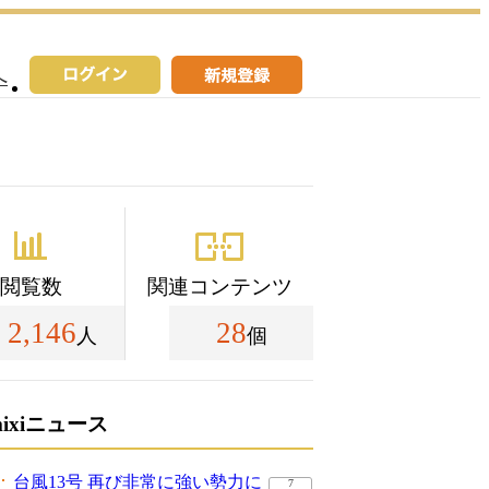
へ
閲覧数
関連コンテンツ
2,146
28
人
個
mixiニュース
台風13号 再び非常に強い勢力に
7