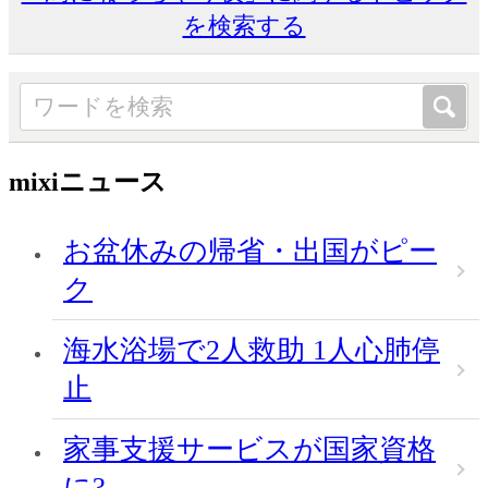
を検索する
mixiニュース
お盆休みの帰省・出国がピー
ク
海水浴場で2人救助 1人心肺停
止
家事支援サービスが国家資格
に?