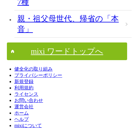
7種
親・祖父母世代、帰省の「本
音」
mixi ワードトップへ
健全化の取り組み
プライバシーポリシー
新規登録
利用規約
ライセンス
お問い合わせ
運営会社
ホーム
ヘルプ
mixiについて