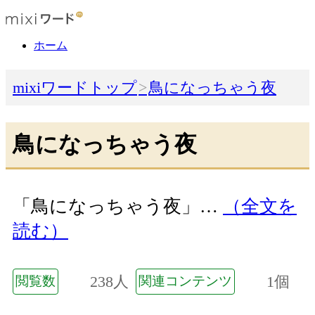
ホーム
mixiワードトップ
鳥になっちゃう夜
鳥になっちゃう夜
「鳥になっちゃう夜」…
（全文を
読む）
238人
1個
閲覧数
関連コンテンツ