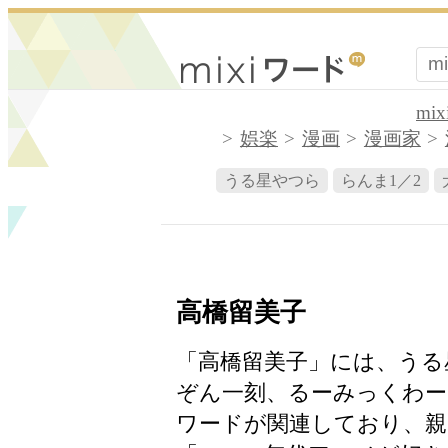
mi
娯楽
漫画
漫画家
うる星やつら
らんま1／2
高橋留美子
「高橋留美子」には、うる
ぞん一刻、るーみっくわー
ワードが関連しており、親