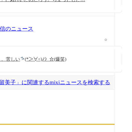
7 配信のニュース
、く、苦しい
(*＞∀<)ﾉｼ_☆(爆笑)
留美子」に関連するmixiニュースを検索する