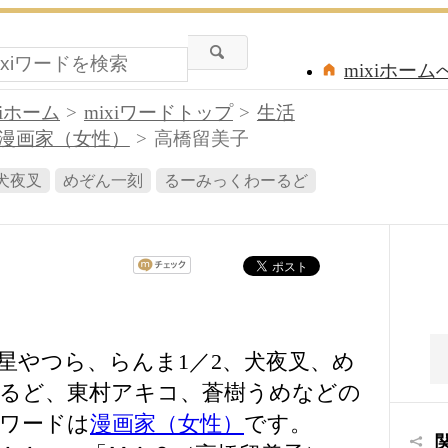
mixiホーム
xiホーム
mixiワードトップ
生活
漫画家（女性）
高橋留美子
犬夜叉
めぞん一刻
るーみっくわーるど
星やつら、らんま1／2、犬夜叉、め
るど、東村アキコ、蒼樹うめなどの
ワードは
漫画家（女性）
です。