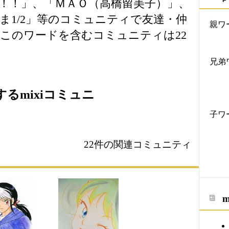
き！！」、「ＭＡＯ（高橋留美子）」、
ま1/2」等のコミュニティで友達・仲
親ワ
このワードを含むコミュニティは22
兄弟
るmixiコミュニ
子ワ
22件の関連コミュニティ