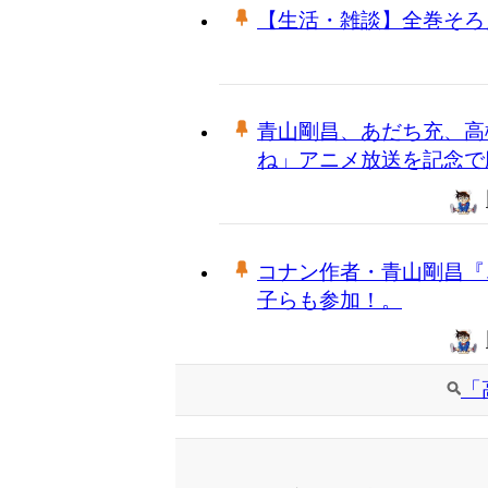
【生活・雑談】全巻そろ
青山剛昌、あだち充、高
ね」アニメ放送を記念で
コナン作者・青山剛昌『
子らも参加！。
「