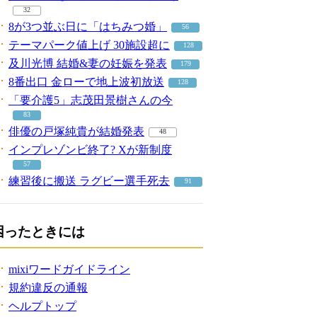
32
8が3つ並ぶ日に「はちみつ婚」
56
テーマパーク値上げ 30施設超に
128
及川光博 結婚&妻の妊娠を発表
179
8番出口 金ローで地上波初放送
128
「要介護5」志茂田景樹さんの今
83
俳優の戸塚純貴が結婚発表
48
インプレゾンビ終了? Xが新制度
57
練習後に搬送 ラグビー選手死去
91
困ったときには
mixiワードガイドライン
規約違反の通報
ヘルプトップ