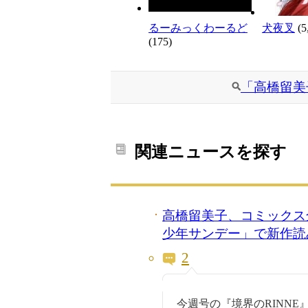
るーみっくわーるど
犬夜叉
(5
(175)
「高橋留美
関連ニュースを探す
高橋留美子、コミックス
少年サンデー」で新作読
2
今週号の『境界のRINN