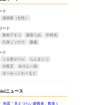
ード
漫画家（女性）
ワード
東村アキコ
蒼樹うめ
中村光
久保ミツロウ
森薫
ード
うる星やつら
らんま1／2
犬夜叉
めぞん一刻
るーみっくわーるど
mixiニュース
地震「見えづらい避難者」数多く