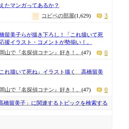
えたマンガってあるか？
3
コピペの部屋
(1,629)
橋留美子らが描き下ろし！「これ描いて死
応援イラスト・コメントが勢揃い！。
0
岡山で『名探偵コナン』好き！。
(47)
これ描いて死ね』イラスト描く 高橋留美
0
岡山で『名探偵コナン』好き！。
(47)
高橋留美子」に関連するトピックを検索する