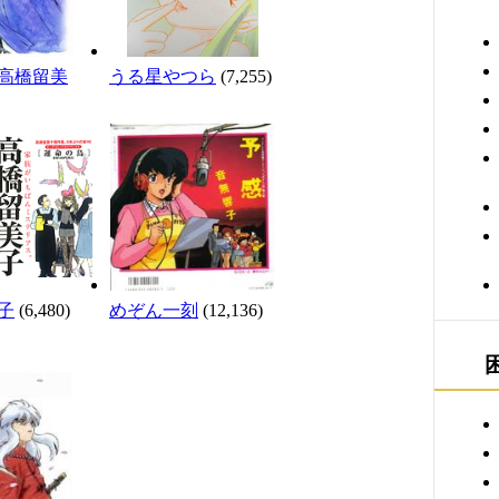
高橋留美
うる星やつら
(7,255)
子
(6,480)
めぞん一刻
(12,136)