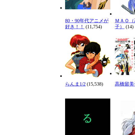
80・90年代アニメが
ＭＡＯ（
好き！！
(11,754)
子）
(14)
らんま1/2
(15,538)
高橋留美