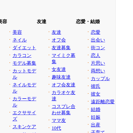
美容
友達
恋愛・結婚
美容
友達
恋愛
ネイル
オフ会
出会い
ダイエット
友達募集
街コン
カラコン
マイミク募
恋人
集
モデル募集
片思い
女友達
カットモデ
両想い
ル
趣味友達
カップル
ネイルモデ
オフ会友達
彼氏
ル
カラオケ友
彼女
カラーモデ
達
遠距離恋愛
ル
コスプレ合
結婚
エクササイ
わせ募集
妊娠
ズ
ママ友
出産
スキンケア
10代
子育て