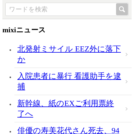
mixiニュース
北発射ミサイル EEZ外に落下
か
入院患者に暴行 看護助手を逮
捕
新幹線、紙のEXご利用票終
了へ
俳優の寿美花代さん死去、94