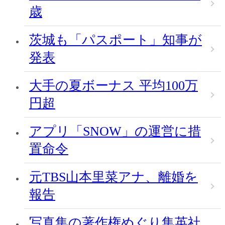
歳
茨城も「パスポート」知事が
発表
大手の夏ボーナス 平均100万
円超
アプリ「SNOW」の運営に措
置命令
元TBS山本里菜アナ、離婚を
報告
写真集の著作権めぐり集英社