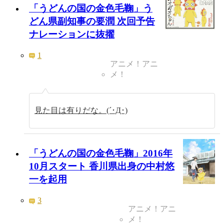
「うどんの国の金色毛鞠」う
どん県副知事の要潤 次回予告
ナレーションに抜擢
1
アニメ！アニ
メ！
見た目は有りだな。(´･Д･)
「うどんの国の金色毛鞠」2016年
10月スタート 香川県出身の中村悠
一を起用
3
アニメ！アニ
メ！