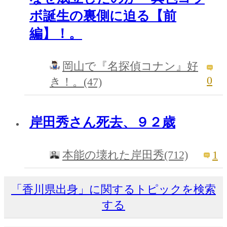
ボ誕生の裏側に迫る【前
編】！。
岡山で『名探偵コナン』好
0
き！。(47)
岸田秀さん死去、９２歳
1
本能の壊れた岸田秀(712)
「香川県出身」に関するトピックを検索
する