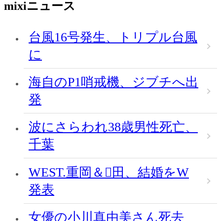
mixiニュース
台風16号発生、トリプル台風
に
海自のP1哨戒機、ジブチへ出
発
波にさらわれ38歳男性死亡、
千葉
WEST.重岡＆田、結婚をW
発表
女優の小川真由美さん死去