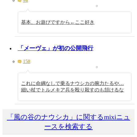
94
基本、お遊びですから←ここ好き
「メーヴェ」が初の公開飛行
158
これに命綱なしで乗るナウシカの腕力たるや…
細い杖でトルメキア兵を殴り殺すのも頷けるな
「風の谷のナウシカ」に関するmixiニュ
ースを検索する