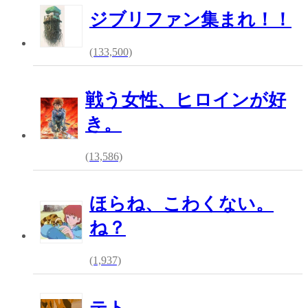
ジブリファン集まれ！！
(133,500)
戦う女性、ヒロインが好
き。
(13,586)
ほらね、こわくない。
ね？
(1,937)