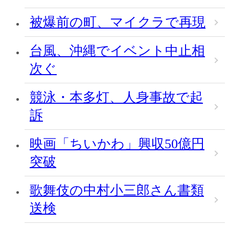
被爆前の町、マイクラで再現
台風、沖縄でイベント中止相
次ぐ
競泳・本多灯、人身事故で起
訴
映画「ちいかわ」興収50億円
突破
歌舞伎の中村小三郎さん書類
送検