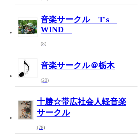
音楽サークル T's
WIND
(8)
音楽サークル＠栃木
(20)
十勝☆帯広社会人軽音楽
サークル
(78)