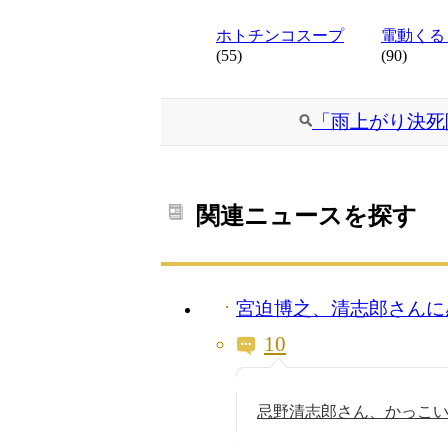
ホトチンコスープ
電動くる
(55)
(90)
「雨上がり決死
関連ニュースを探す
宮迫博之、清志郎さんに
10
忌野清志郎さん、かっこ