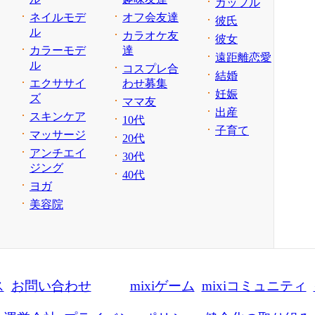
カップル
ネイルモデ
オフ会友達
彼氏
ル
カラオケ友
彼女
カラーモデ
達
遠距離恋愛
ル
コスプレ合
結婚
エクササイ
わせ募集
妊娠
ズ
ママ友
出産
スキンケア
10代
子育て
マッサージ
20代
アンチエイ
30代
ジング
40代
ヨガ
美容院
ス
お問い合わせ
mixiゲーム
mixiコミュニティ