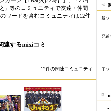
カーン【TBS(火)22時】」、「バイ
之」等のコミュニティで友達・仲間
のワードを含むコミュニティは12件
親ワ
兄弟
連するmixiコミ
12件の関連コミュニティ
子ワ