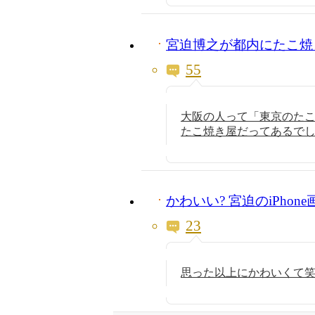
宮迫博之が都内にたこ焼
55
大阪の人って「東京のた
たこ焼き屋だってあるで
かわいい? 宮迫のiPhone
23
思った以上にかわいくて笑