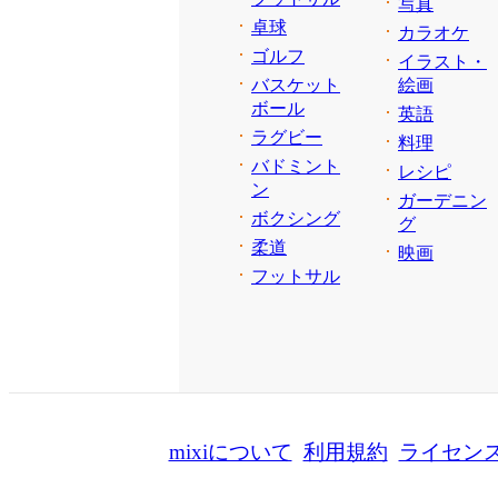
写真
卓球
カラオケ
ゴルフ
イラスト・
バスケット
絵画
ボール
英語
ラグビー
料理
バドミント
レシピ
ン
ガーデニン
ボクシング
グ
柔道
映画
フットサル
mixiについて
利用規約
ライセン