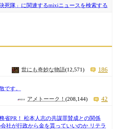
決死隊」に関連するmixiニュースを検索する
186
世にも奇妙な物語
(12,571)
散です。
42
アメトーーク！
(208,144)
務省PR！ 松本人志の共謀罪賛成との関係
の会社が行政から金を貰っていいのか リテラ