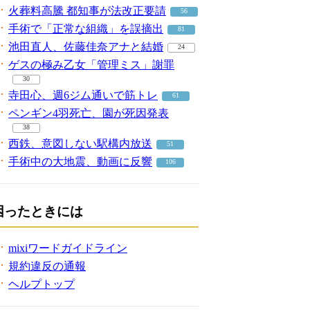
火葬料高騰 都知事が法改正要請
56
手術で「正常な組織」を誤摘出
81
池田直人、佐藤佳奈アナと結婚
24
ゲスの極み乙女「管理ミス」謝罪
30
寺田心、週6ジム通いで筋トレ
61
ペンギン4羽死亡、園が死因発表
38
西鉄、意図しない駅構内放送
51
手術中の大地震、動画に反響
106
困ったときには
mixiワードガイドライン
規約違反の通報
ヘルプトップ