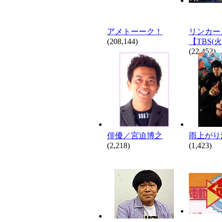
アメトーーク！
リンカー
(208,144)
【TBS(火
(22,452)
俳優／宮迫博之
雨上がり
(2,218)
(1,423)