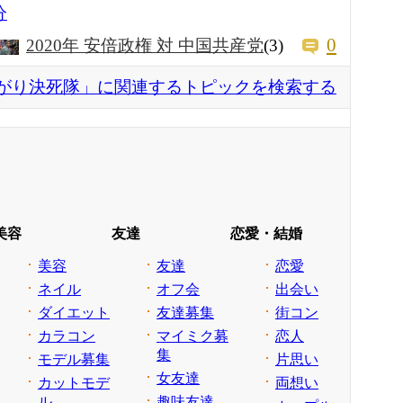
分
0
2020年 安倍政権 対 中国共産党
(3)
がり決死隊」に関連するトピックを検索する
美容
友達
恋愛・結婚
美容
友達
恋愛
ネイル
オフ会
出会い
ダイエット
友達募集
街コン
カラコン
マイミク募
恋人
集
モデル募集
片思い
女友達
カットモデ
両想い
ル
趣味友達