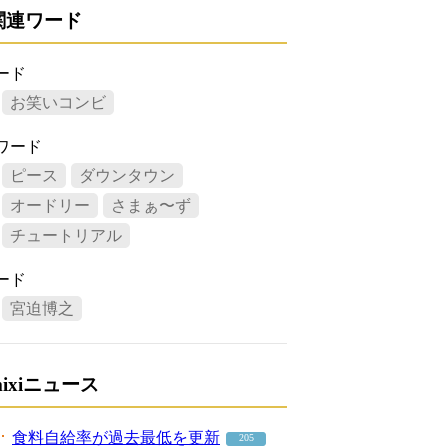
関連ワード
ード
お笑いコンビ
ワード
ピース
ダウンタウン
オードリー
さまぁ〜ず
チュートリアル
ード
宮迫博之
mixiニュース
食料自給率が過去最低を更新
205