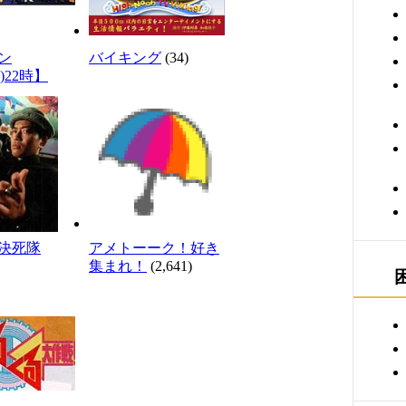
ン
バイキング
(34)
)22時】
決死隊
アメトーーク！好き
集まれ！
(2,641)