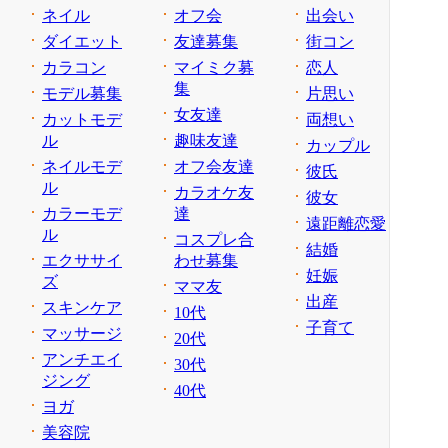
ネイル
オフ会
出会い
ダイエット
友達募集
街コン
カラコン
マイミク募
恋人
集
モデル募集
片思い
女友達
カットモデ
両想い
ル
趣味友達
カップル
ネイルモデ
オフ会友達
彼氏
ル
カラオケ友
彼女
カラーモデ
達
遠距離恋愛
ル
コスプレ合
結婚
エクササイ
わせ募集
妊娠
ズ
ママ友
出産
スキンケア
10代
子育て
マッサージ
20代
アンチエイ
30代
ジング
40代
ヨガ
美容院