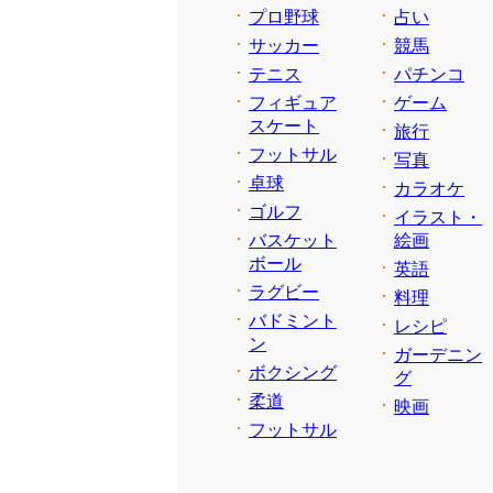
プロ野球
占い
サッカー
競馬
テニス
パチンコ
フィギュア
ゲーム
スケート
旅行
フットサル
写真
卓球
カラオケ
ゴルフ
イラスト・
バスケット
絵画
ボール
英語
ラグビー
料理
バドミント
レシピ
ン
ガーデニン
ボクシング
グ
柔道
映画
フットサル