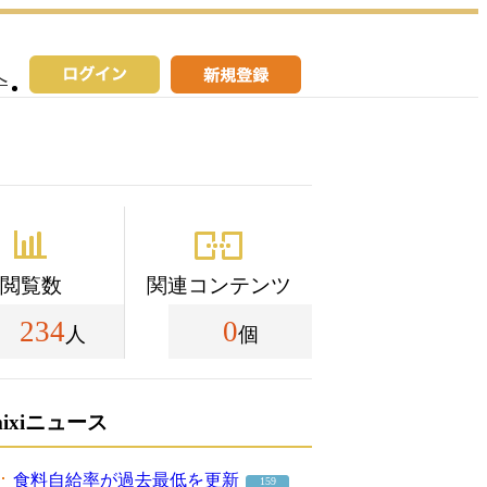
へ
閲覧数
関連コンテンツ
234
0
人
個
mixiニュース
食料自給率が過去最低を更新
159