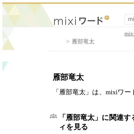
mi
雁部竜太
雁部竜太
「雁部竜太」は、mixiワ
「雁部竜太」に関連する
ィを見る