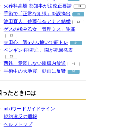
火葬料高騰 都知事が法改正要請
24
手術で「正常な組織」を誤摘出
60
池田直人、佐藤佳奈アナと結婚
12
ゲスの極み乙女「管理ミス」謝罪
13
寺田心、週6ジム通いで筋トレ
54
ペンギン4羽死亡、園が死因発表
23
西鉄、意図しない駅構内放送
46
手術中の大地震、動画に反響
98
困ったときには
mixiワードガイドライン
規約違反の通報
ヘルプトップ