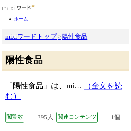
ホーム
mixiワードトップ
陽性食品
陽性食品
「陽性食品」は、mi…
（全文を読
む）
395人
1個
閲覧数
関連コンテンツ