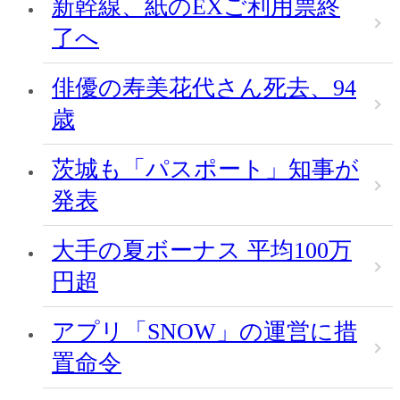
新幹線、紙のEXご利用票終
了へ
俳優の寿美花代さん死去、94
歳
茨城も「パスポート」知事が
発表
大手の夏ボーナス 平均100万
円超
アプリ「SNOW」の運営に措
置命令