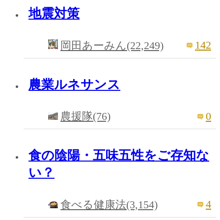
地震対策
142
岡田あーみん(22,249)
農業ルネサンス
0
農援隊(76)
食の陰陽・五味五性をご存知な
い？
4
食べる健康法(3,154)