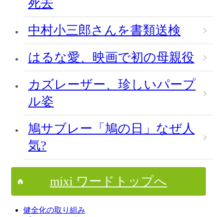
死去
中村小三郎さんを書類送検
はるな愛、映画で初の母親役
カズレーザー、珍しいパープ
ル姿
鳩サブレー「鳩の日」なぜ人
気?
mixi ワードトップへ
健全化の取り組み