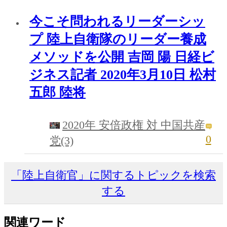
今こそ問われるリーダーシッ
プ 陸上自衛隊のリーダー養成
メソッドを公開 吉岡 陽 日経ビ
ジネス記者 2020年3月10日 松村
五郎 陸将
2020年 安倍政権 対 中国共産
0
党(3)
「陸上自衛官」に関するトピックを検索
する
関連ワード