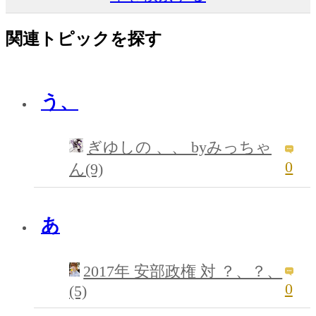
関連トピックを探す
う、
ぎゆしの 、、 byみっちゃ
0
ん(9)
あ
2017年 安部政権 対 ？、？、
0
(5)