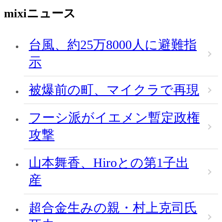
mixiニュース
台風、約25万8000人に避難指
示
被爆前の町、マイクラで再現
フーシ派がイエメン暫定政権
攻撃
山本舞香、Hiroとの第1子出
産
超合金生みの親・村上克司氏